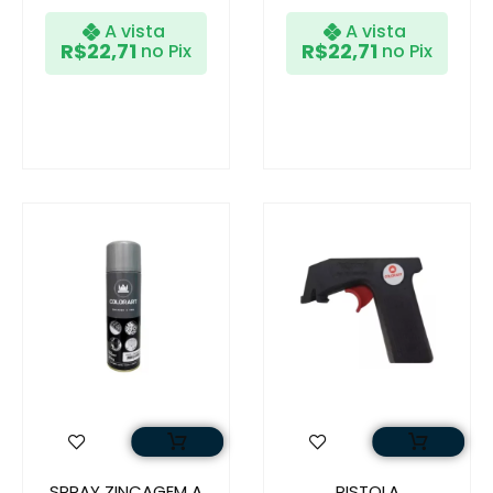
A vista
A vista
R$
22,71
R$
22,71
no Pix
no Pix
SPRAY ZINCAGEM A
PISTOLA