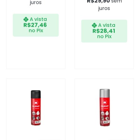
R$
29,90
sem
juros
juros
A vista
R$
27,46
A vista
no Pix
R$
28,41
no Pix