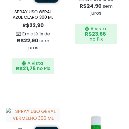
R$
24,90
sem
SPRAY USO GERAL
juros
AZUL CLARO 300 ML
R$
22,90
A vista
R$
23,66
Em até 1x de
no Pix
R$
22,90
sem
juros
A vista
R$
21,76
no Pix