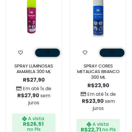
SPRAY LUMINOSAS
SPRAY CORES
AMARELA 300 ML
METALICAS BRANCO
300 ML
R$
27,90
R$
23,90
Em até 1x de
Em até 1x de
R$
27,90
sem
R$
23,90
sem
juros
juros
A vista
R$
26,51
A vista
no Pix
R$
22,71
no Pix