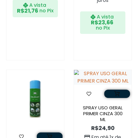
juros
A vista
R$
21,76
no Pix
A vista
R$
23,66
no Pix
SPRAY USO GERAL
PRIMER CINZA 300
ML
R$
24,90
Em até 1x de