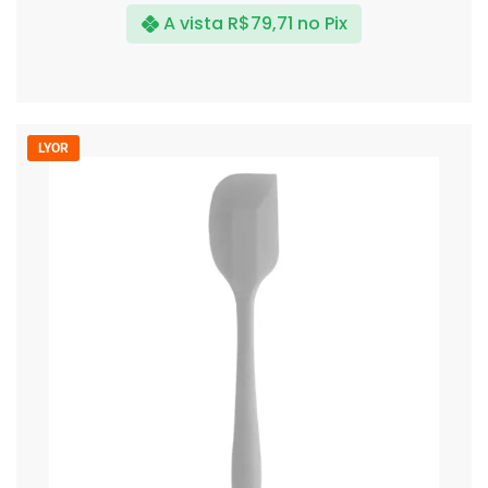
A vista
R$
79,71
no Pix
LYOR