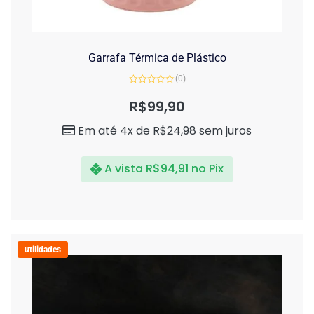
Garrafa Térmica de Plástico
(0)
Avaliação
0
R$
99,90
de
5
Em até 4x de
R$
24,98
sem juros
A vista
R$
94,91
no Pix
utilidades