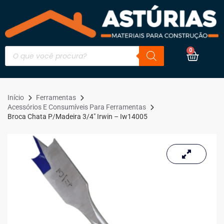
0
Início
Ferramentas
Acessórios E Consumíveis Para Ferramentas
Broca Chata P/Madeira 3/4″ Irwin – Iw14005