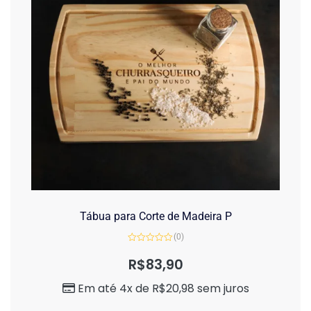
Tábua para Corte de Madeira P
(0)
Avaliação
0
R$
83,90
de
5
Em até 4x de
R$
20,98
sem juros