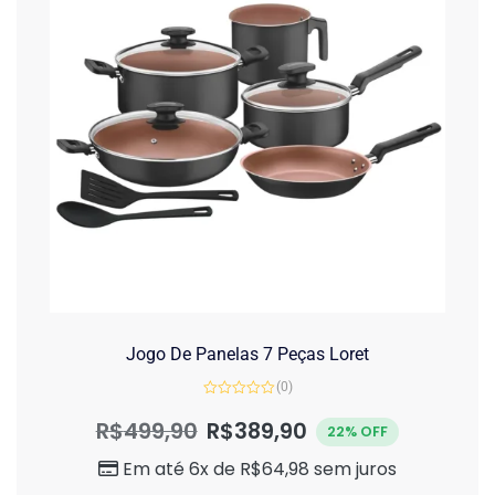
Jogo De Panelas 7 Peças Loret
(0)
Avaliação
0
R$
499,90
R$
389,90
22% OFF
de
5
Em até 6x de
R$
64,98
sem juros