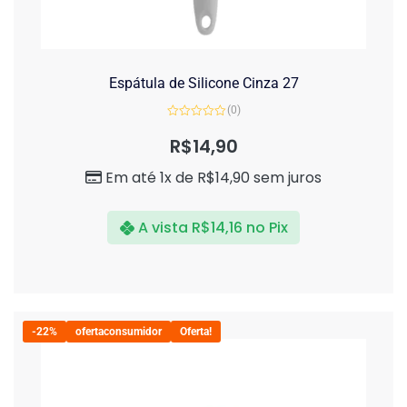
Espátula de Silicone Cinza 27
(0)
Avaliação
0
R$
14,90
de
5
Em até 1x de
R$
14,90
sem juros
A vista
R$
14,16
no Pix
-22%
ofertaconsumidor
Oferta!