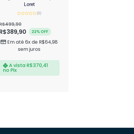
Loret
(0)
Avaliação
0
R$
499,90
de
R$
389,90
5
22% OFF
Em até 6x de
R$
64,98
sem juros
A vista
R$
370,41
no Pix