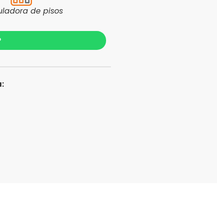
uladora de pisos
?
: