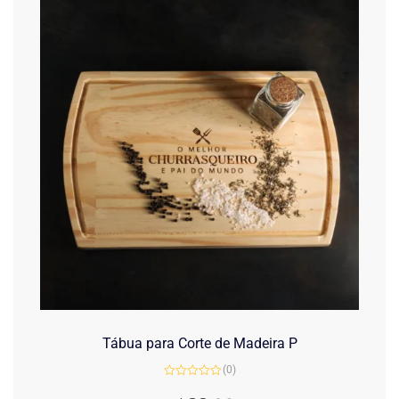
Tábua para Corte de Madeira P
(0)
Avaliação
0