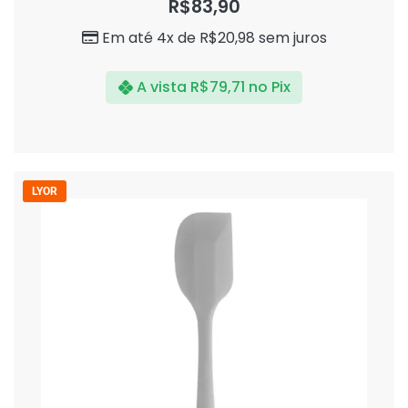
R$
83,90
de
5
Em até 4x de
R$
20,98
sem juros
A vista
R$
79,71
no Pix
LYOR