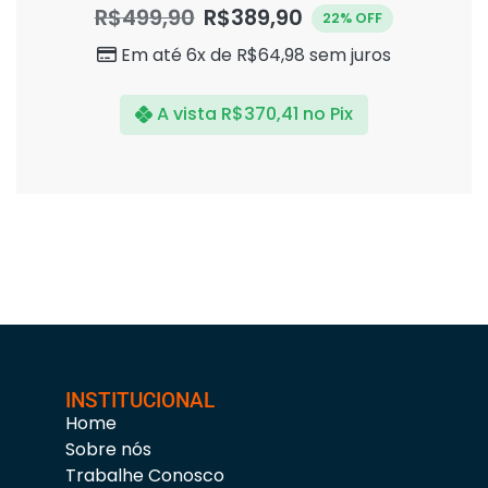
0
R$
499,90
R$
389,90
22% OFF
de
5
Em até 6x de
R$
64,98
sem juros
A vista
R$
370,41
no Pix
INSTITUCIONAL
Home
Sobre nós
Trabalhe Conosco