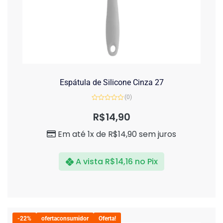
Espátula de Silicone Cinza 27
(0)
Avaliação
0
R$
14,90
de
5
Em até 1x de
R$
14,90
sem juros
A vista
R$
14,16
no Pix
-22%
ofertaconsumidor
Oferta!