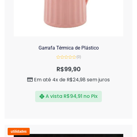
Garrafa Térmica de Plástico
(0)
Avaliação
0
R$
99,90
de
5
Em até 4x de
R$
24,98
sem juros
A vista
R$
94,91
no Pix
utilidades