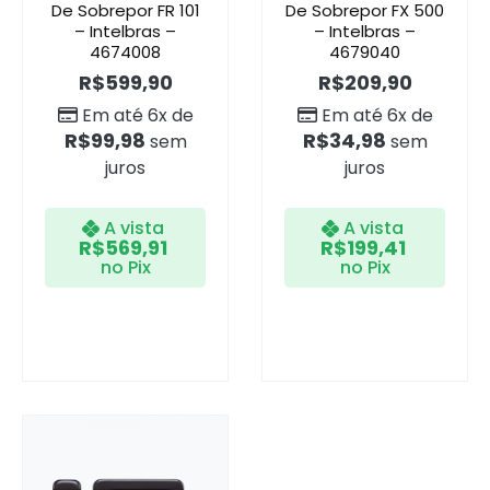
De Sobrepor FR 101
De Sobrepor FX 500
– Intelbras –
– Intelbras –
4674008
4679040
R$
599,90
R$
209,90
Em até 6x de
Em até 6x de
R$
99,98
R$
34,98
sem
sem
juros
juros
A vista
A vista
R$
569,91
R$
199,41
no Pix
no Pix