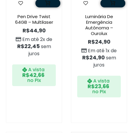
Pen Drive Twist
Luminária De
64GB – Multilaser
Emergência
Autônoma –
R$
44,90
Ourolux
Em até 2x de
R$
24,90
R$
22,45
sem
Em até 1x de
juros
R$
24,90
sem
juros
A vista
R$
42,66
no Pix
A vista
R$
23,66
no Pix