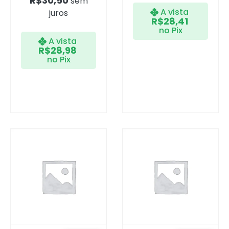
R$
30,50
sem
A vista
juros
R$
28,41
no Pix
A vista
R$
28,98
no Pix