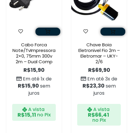
Cabo Forca
Chave Boia
Note/TvImpressora
Eletronivel Fio 2m –
2×0, 75mm 300v
Eletromar – UKY-
2m – Dual Comp
2/6
R$
15,90
R$
69,90
Em até 1x de
Em até 3x de
R$
15,90
R$
23,30
sem
sem
juros
juros
A vista
A vista
R$
15,11
R$
66,41
no Pix
no Pix