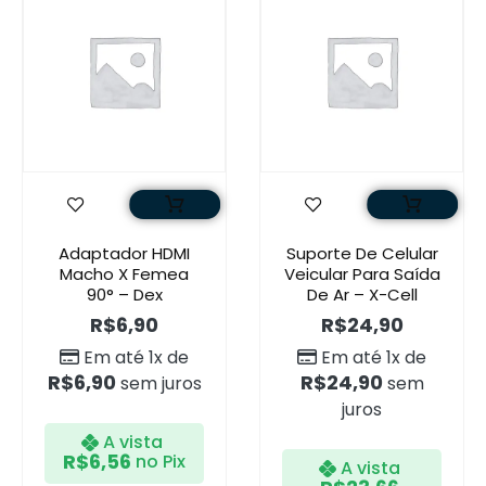
Adaptador HDMI
Suporte De Celular
Macho X Femea
Veicular Para Saída
90° – Dex
De Ar – X-Cell
R$
6,90
R$
24,90
Em até 1x de
Em até 1x de
R$
6,90
R$
24,90
sem juros
sem
juros
A vista
R$
6,56
no Pix
A vista