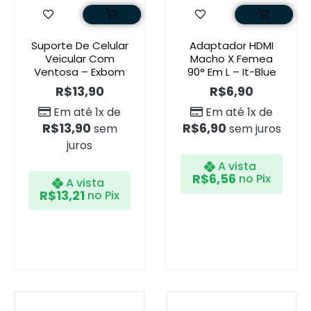
Suporte De Celular
Adaptador HDMI
Veicular Com
Macho X Femea
Ventosa – Exbom
90° Em L – It-Blue
R$
13,90
R$
6,90
Em até 1x de
Em até 1x de
R$
13,90
R$
6,90
sem
sem juros
juros
A vista
R$
6,56
no Pix
A vista
R$
13,21
no Pix