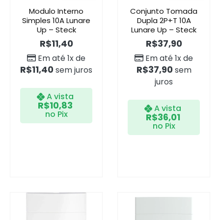
Modulo Interno
Conjunto Tomada
Simples 10A Lunare
Dupla 2P+T 10A
Up – Steck
Lunare Up – Steck
R$
11,40
R$
37,90
Em até 1x de
Em até 1x de
R$
11,40
R$
37,90
sem juros
sem
juros
A vista
R$
10,83
A vista
no Pix
R$
36,01
no Pix