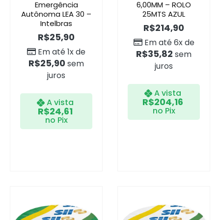
Emergência
6,00MM – ROLO
Autônoma LEA 30 –
25MTS AZUL
Intelbras
R$
214,90
R$
25,90
Em até 6x de
Em até 1x de
R$
35,82
sem
R$
25,90
sem
juros
juros
A vista
R$
204,16
A vista
R$
24,61
no Pix
no Pix