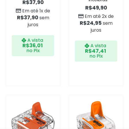
R$
37,90
R$
49,90
Em até 1x de
Em até 2x de
R$
37,90
sem
R$
24,95
sem
juros
juros
A vista
R$
36,01
A vista
no Pix
R$
47,41
no Pix