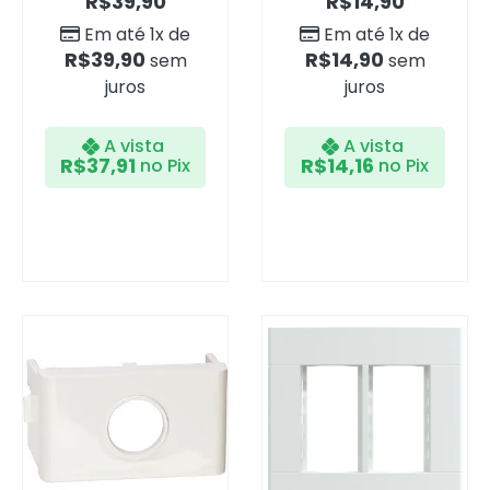
R$
39,90
R$
14,90
Em até 1x de
Em até 1x de
R$
39,90
R$
14,90
sem
sem
juros
juros
A vista
A vista
R$
37,91
R$
14,16
no Pix
no Pix