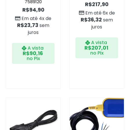
7589120
R$
217,90
R$
94,90
Em até 6x de
Em até 4x de
R$
36,32
sem
R$
23,73
sem
juros
juros
A vista
R$
207,01
A vista
R$
90,16
no Pix
no Pix