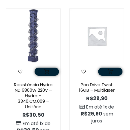
Resistência Hydra
Pen Drive Twist
ND 6800W 220V –
16GB – Multilaser
Hydra –
R$
29,90
3340.CO.009 –
Unitário
Em até 1x de
R$
29,90
sem
R$
30,50
juros
Em até 1x de