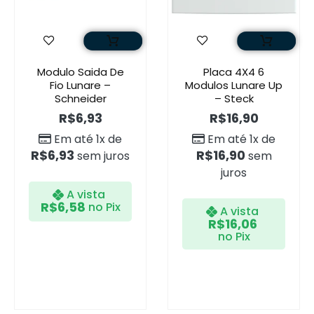
Modulo Saida De
Placa 4X4 6
Fio Lunare –
Modulos Lunare Up
Schneider
– Steck
R$
6,93
R$
16,90
Em até 1x de
Em até 1x de
R$
6,93
R$
16,90
sem juros
sem
juros
A vista
R$
6,58
no Pix
A vista
R$
16,06
no Pix