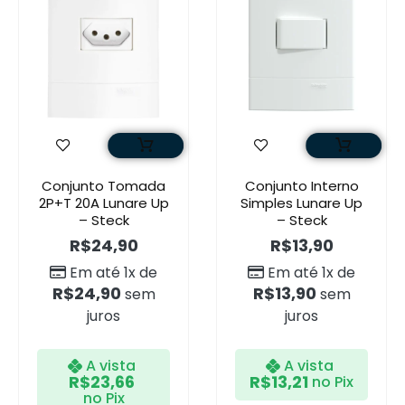
Conjunto Tomada
Conjunto Interno
2P+T 20A Lunare Up
Simples Lunare Up
– Steck
– Steck
R$
24,90
R$
13,90
Em até 1x de
Em até 1x de
R$
24,90
R$
13,90
sem
sem
juros
juros
A vista
A vista
R$
23,66
R$
13,21
no Pix
no Pix