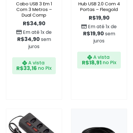
Cabo USB 3 Em 1
Hub USB 2.0 Com 4
Com 3 Metros –
Portas – Flexgold
Dual Comp
R$
19,90
R$
34,90
Em até 1x de
Em até 1x de
R$
19,90
sem
R$
34,90
sem
juros
juros
A vista
R$
18,91
no Pix
A vista
R$
33,16
no Pix