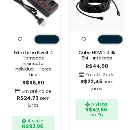
Filtro Linha Bivolt 4
Cabo HDMI 2.0 4k
Tomadas
5M – Intelbras
Interruptor
R$
44,90
Individual – Force
Line
Em até 2x de
R$
22,45
sem
R$
98,90
juros
Em até 4x de
R$
24,73
sem
A vista
juros
R$
42,66
no Pix
A vista
R$
93,96