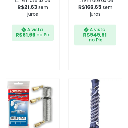
Em até 3x de
Em até 6x de
R$
21,63
R$
166,65
sem
sem
juros
juros
A vista
A vista
R$
61,66
R$
949,91
no Pix
no Pix