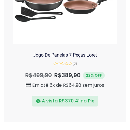
Jogo De Panelas 7 Peças Loret
(0)
Avaliação
0
R$
499,90
R$
389,90
22% OFF
de
5
Em até 6x de
R$
64,98
sem juros
A vista
R$
370,41
no Pix