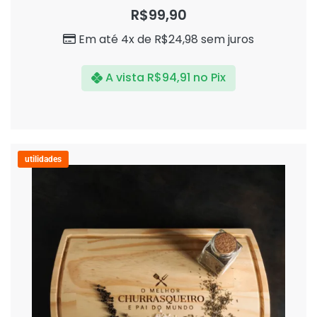
0
R$
99,90
de
5
Em até 4x de
R$
24,98
sem juros
A vista
R$
94,91
no Pix
utilidades