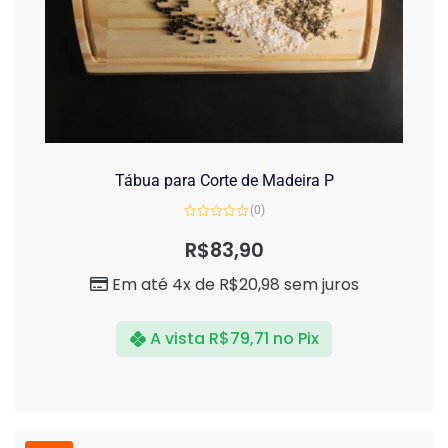
Tábua para Corte de Madeira P
(0)
Avaliação
0
R$
83,90
de
5
Em até 4x de
R$
20,98
sem juros
A vista
R$
79,71
no Pix