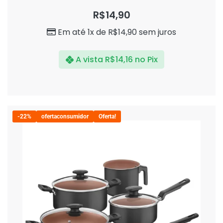
Avaliação
0
R$
14,90
de
5
Em até 1x de
R$
14,90
sem juros
A vista
R$
14,16
no Pix
-22%
ofertaconsumidor
Oferta!