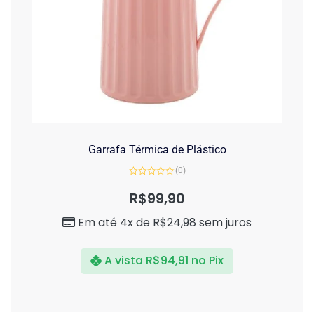
Garrafa Térmica de Plástico
(0)
Avaliação
0
R$
99,90
de
5
Em até 4x de
R$
24,98
sem juros
A vista
R$
94,91
no Pix