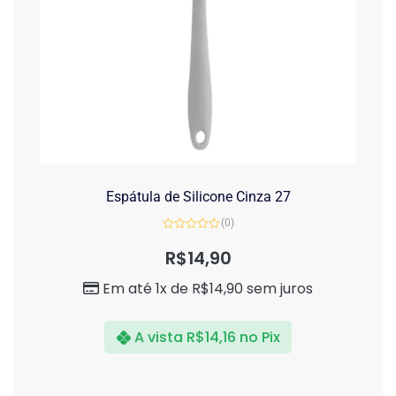
Espátula de Silicone Cinza 27
(0)
Avaliação
0
R$
14,90
de
5
Em até 1x de
R$
14,90
sem juros
A vista
R$
14,16
no Pix