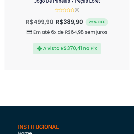
Jogo De Panelas 7 Peças Loret
(0)
Avaliação
0
R$
499,90
R$
389,90
22% OFF
de
5
Em até 6x de
R$
64,98
sem juros
A vista
R$
370,41
no Pix
INSTITUCIONAL
Home