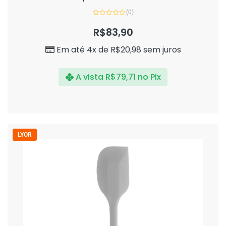
(0)
Avaliação
0
R$
83,90
de
5
Em até 4x de
R$
20,98
sem juros
A vista
R$
79,71
no Pix
LYOR