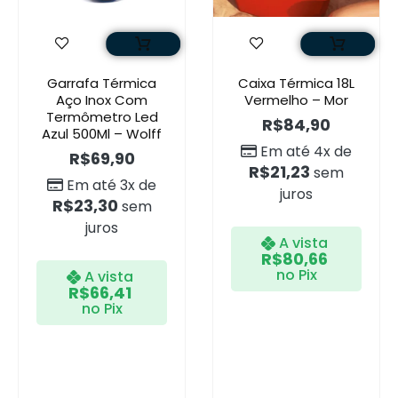
Garrafa Térmica
Caixa Térmica 18L
Aço Inox Com
Vermelho – Mor
Termômetro Led
R$
84,90
Azul 500Ml – Wolff
Em até 4x de
R$
69,90
R$
21,23
sem
Em até 3x de
juros
R$
23,30
sem
juros
A vista
R$
80,66
no Pix
A vista
R$
66,41
no Pix