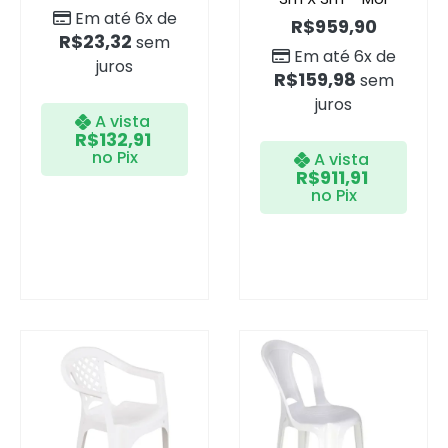
Em até 6x de
R$
959,90
R$
23,32
sem
Em até 6x de
juros
R$
159,98
sem
juros
A vista
R$
132,91
no Pix
A vista
R$
911,91
no Pix