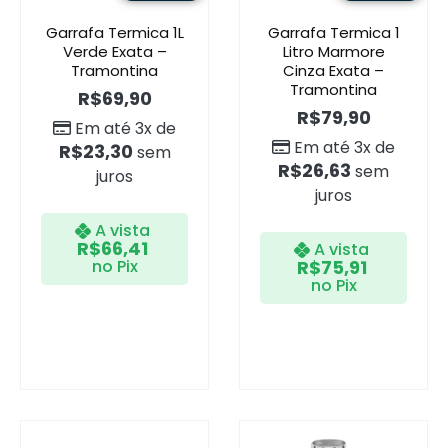
Garrafa Termica 1L
Garrafa Termica 1
Verde Exata –
Litro Marmore
Tramontina
Cinza Exata –
Tramontina
R$
69,90
R$
79,90
Em até 3x de
Em até 3x de
R$
23,30
sem
R$
26,63
sem
juros
juros
A vista
R$
66,41
A vista
no Pix
R$
75,91
no Pix