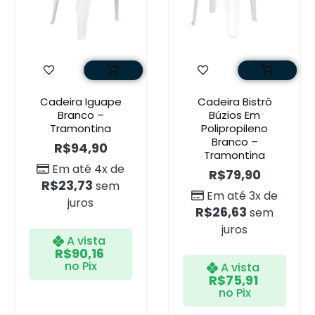
Cadeira Iguape
Cadeira Bistrô
Branco –
Búzios Em
Tramontina
Polipropileno
Branco –
R$
94,90
Tramontina
Em até 4x de
R$
79,90
R$
23,73
sem
Em até 3x de
juros
R$
26,63
sem
juros
A vista
R$
90,16
no Pix
A vista
R$
75,91
no Pix