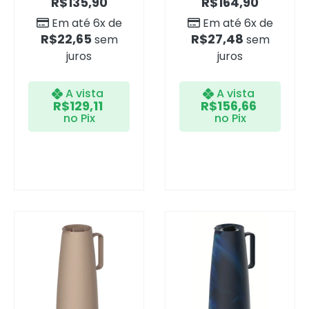
R$
135,90
R$
164,90
Em até 6x de
Em até 6x de
R$
22,65
R$
27,48
sem
sem
juros
juros
A vista
A vista
R$
129,11
R$
156,66
no Pix
no Pix