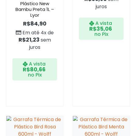
Plástico New
juros
Bambu Preta 1L –
Lyor
A vista
R$
84,90
R$
35,06
Em até 4x de
no Pix
R$
21,23
sem
juros
A vista
R$
80,66
no Pix