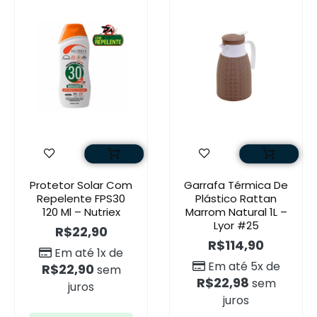
Protetor Solar Com
Garrafa Térmica De
Repelente FPS30
Plástico Rattan
120 Ml – Nutriex
Marrom Natural 1L –
Lyor #25
R$
22,90
R$
114,90
Em até 1x de
Em até 5x de
R$
22,90
sem
R$
22,98
sem
juros
juros