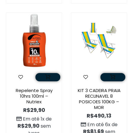
Repelente Spray
KIT 3 CADEIRA PRAIA
10hrs 100ml –
RECLINAVEL 8
Nutriex
POSICOES 100KG –
MOR
R$
29,90
R$
490,13
Em até 1x de
Em até 6x de
R$
29,90
sem
R$
81,69
sem