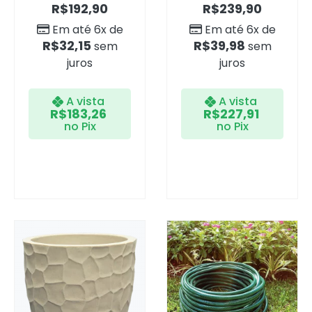
R$
192,90
R$
239,90
Em até 6x de
Em até 6x de
R$
32,15
R$
39,98
sem
sem
juros
juros
A vista
A vista
R$
183,26
R$
227,91
no Pix
no Pix