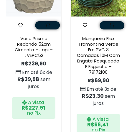
Vaso Prisma
Mangueira Flex
Redondo 52cm
Tramontina Verde
Cimento – Japi –
Em PVC 3
JVEPC52
Camadas 10M Com
Engate Rosqueado
R$
239,90
E Esguicho –
Em até 6x de
79172100
R$
39,98
sem
R$
69,90
juros
Em até 3x de
R$
23,30
sem
A vista
juros
R$
227,91
no Pix
A vista
R$
66,41
no Pix