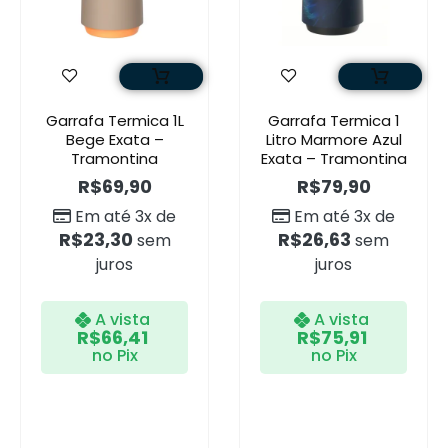
Garrafa Termica 1L
Garrafa Termica 1
Bege Exata –
Litro Marmore Azul
Tramontina
Exata – Tramontina
R$
69,90
R$
79,90
Em até 3x de
Em até 3x de
R$
23,30
R$
26,63
sem
sem
juros
juros
A vista
A vista
R$
66,41
R$
75,91
no Pix
no Pix