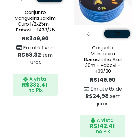
Conjunto
Mangueira Jardim
Ouro 1/2x25m –
Pabovi – 1433/25
R$
349,90
Em até 6x de
Conjunto
Mangueira
R$
58,32
sem
Borrachinha Azul
juros
30m – Pabovi –
439/30
A vista
R$
149,90
R$
332,41
Em até 6x de
no Pix
R$
24,98
sem
juros
A vista
R$
142,41
no Pix