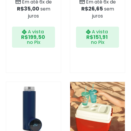
Em até 6x de
Em até 6x de
R$
35,00
R$
26,65
sem
sem
juros
juros
A vista
A vista
R$
199,50
R$
151,91
no Pix
no Pix