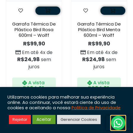
Garrafa Térmica De
Garrafa Térmica De
Plástico Bird Rosa
Plástico Bird Menta
600ml – Wolff
600ml – Wolff
R$
99,90
R$
99,90
Em até 4x de
Em até 4x de
R$
24,98
R$
24,98
sem
sem
juros
juros
A vista
A vista
R$
94,91
R$
94,91
no Pix
no Pix
Utilizamos cookies para melhorar sua experiência
online. Ao continuar, você estará ciente do uso de
cookies e aceitando a nossa
Política de Privacidade
Aceitar
Rejeitar
Gerenciar Cookies