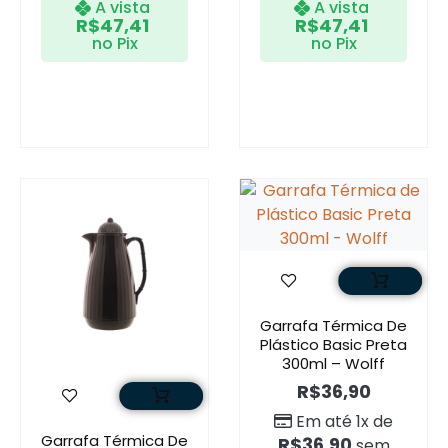
A vista
A vista
R$
47,41
R$
47,41
no Pix
no Pix
Garrafa Térmica De
Plástico Basic Preta
300ml – Wolff
R$
36,90
Em até 1x de
Garrafa Térmica De
R$
36,90
sem