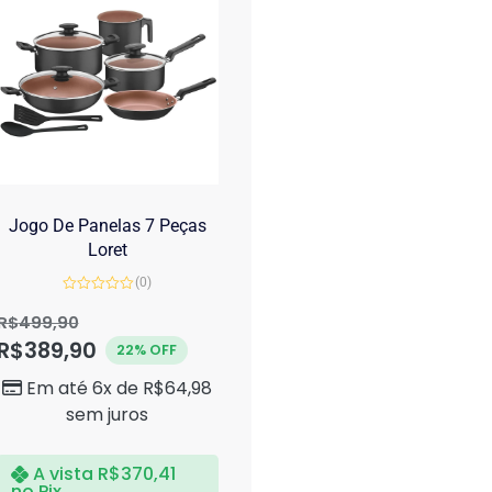
Jogo De Panelas 7 Peças
Loret
(0)
Avaliação
0
R$
499,90
de
R$
389,90
5
22% OFF
Em até 6x de
R$
64,98
sem juros
A vista
R$
370,41
no Pix