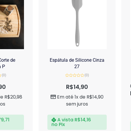
orte de
Espátula de Silicone Cinza
a P
27
(0)
(0)
Avaliação
0
90
R$
14,90
de
5
de
R$
20,98
Em até 1x de
R$
14,90
ros
sem juros
79,71
A vista
R$
14,16
no Pix