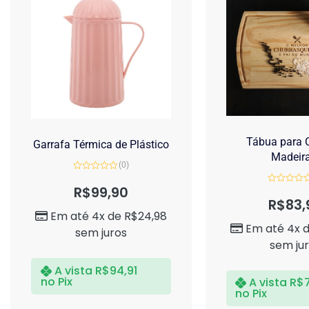
Tábua para C
Garrafa Térmica de Plástico
Madeir
(0)
Avaliação
0
R$
99,90
Avaliação
de
0
R$
83,
5
de
Em até 4x de
R$
24,98
5
Em até 4x 
sem juros
sem ju
A vista
R$
94,91
no Pix
A vista
R$
no Pix