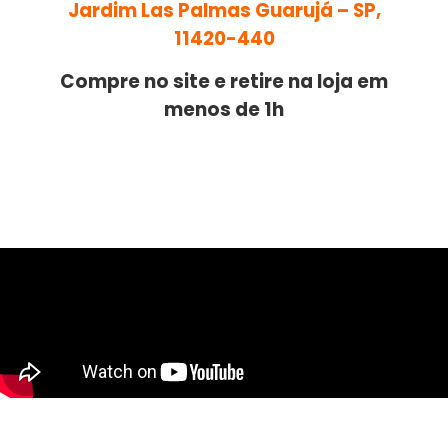
Jardim Las Palmas Guarujá – SP,
11420-440
Compre no site e retire na loja em
menos de 1h