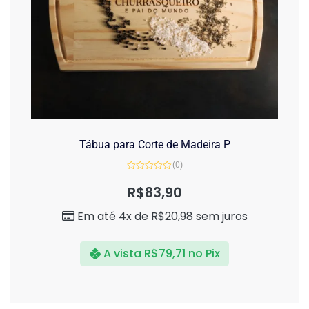
Tábua para Corte de Madeira P
(0)
Avaliação
0
R$
83,90
de
5
Em até 4x de
R$
20,98
sem juros
A vista
R$
79,71
no Pix