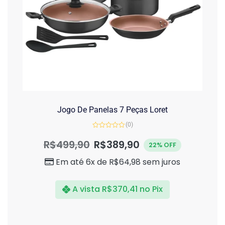
Jogo De Panelas 7 Peças Loret
(0)
Avaliação
0
R$
499,90
R$
389,90
22% OFF
de
5
Em até 6x de
R$
64,98
sem juros
A vista
R$
370,41
no Pix