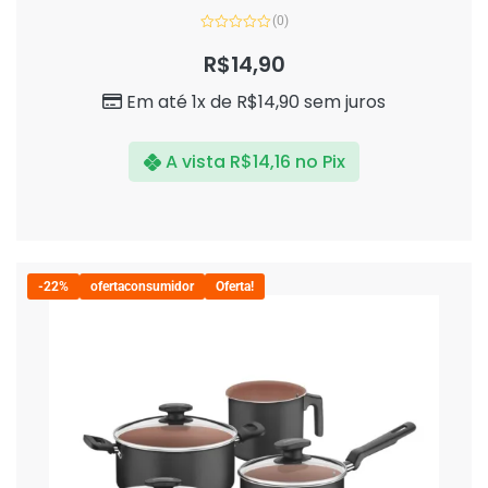
(0)
Avaliação
0
R$
14,90
de
5
Em até 1x de
R$
14,90
sem juros
A vista
R$
14,16
no Pix
-22%
ofertaconsumidor
Oferta!