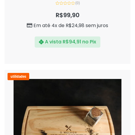
(0)
Avaliação
0
R$
99,90
de
5
Em até 4x de
R$
24,98
sem juros
A vista
R$
94,91
no Pix
utilidades