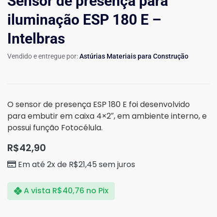
Sensor de presença para
iluminação ESP 180 E –
Intelbras
Vendido e entregue por:
Astúrias Materiais para Construção
O sensor de presença ESP 180 E foi desenvolvido
para embutir em caixa 4×2″, em ambiente interno, e
possui função Fotocélula.
R$
42,90
Em até 2x de
R$
21,45
sem juros
A vista
R$
40,76
no Pix