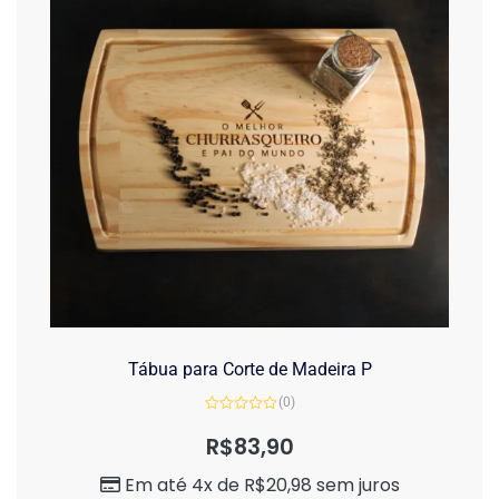
Tábua para Corte de Madeira P
(0)
Avaliação
0
R$
83,90
de
5
Em até 4x de
R$
20,98
sem juros