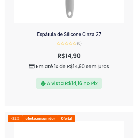
Espátula de Silicone Cinza 27
(0)
Avaliação
0
R$
14,90
de
5
Em até 1x de
R$
14,90
sem juros
A vista
R$
14,16
no Pix
-22%
ofertaconsumidor
Oferta!