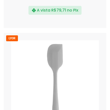
A vista
R$
79,71
no Pix
LYOR