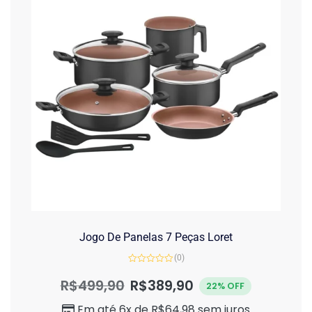
Jogo De Panelas 7 Peças Loret
(0)
Avaliação
0
R$
499,90
R$
389,90
22% OFF
de
5
Em até 6x de
R$
64,98
sem juros