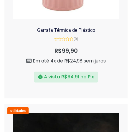
Garrafa Térmica de Plástico
(0)
Avaliação
0
R$
99,90
de
5
Em até 4x de
R$
24,98
sem juros
A vista
R$
94,91
no Pix
utilidades