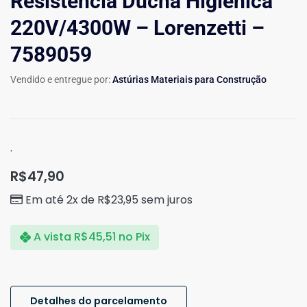
Resistência Ducha Higiênica
220V/4300W – Lorenzetti –
7589059
Vendido e entregue por:
Astúrias Materiais para Construção
.
R$
47,90
Em até 2x de
R$
23,95
sem juros
A vista
R$
45,51
no Pix
Detalhes do parcelamento