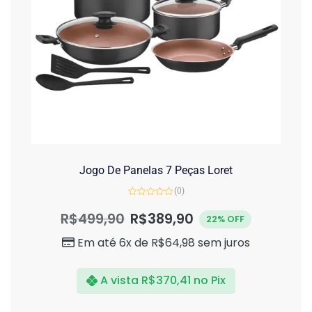
Jogo De Panelas 7 Peças Loret
(0)
Avaliação
0
R$
499,90
R$
389,90
22% OFF
de
5
Em até 6x de
R$
64,98
sem juros
A vista
R$
370,41
no Pix