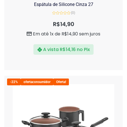
Espátula de Silicone Cinza 27
(0)
Avaliação
0
R$
14,90
de
5
Em até 1x de
R$
14,90
sem juros
A vista
R$
14,16
no Pix
-22%
ofertaconsumidor
Oferta!