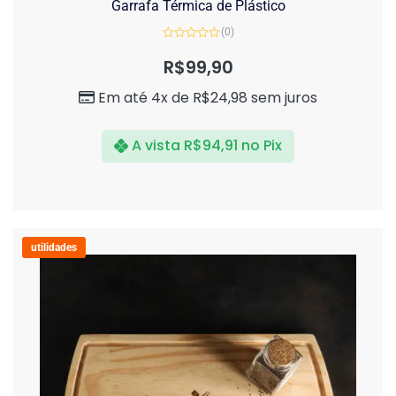
Garrafa Térmica de Plástico
(0)
Avaliação
0
R$
99,90
de
5
Em até 4x de
R$
24,98
sem juros
A vista
R$
94,91
no Pix
utilidades