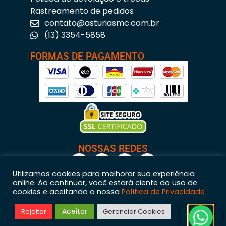
Rastreamento de pedidos
contato@asturiasmc.com.br
(13) 3354-5858
FORMAS DE PAGAMENTO
NOSSAS REDES
Utilizamos cookies para melhorar sua experiência
online. Ao continuar, você estará ciente do uso de
cookies e aceitando a nossa
Política de Privacidade
Astúrias Materiais para Construção © 2023 – Todos os direitos reservados. | CNPJ:
Aceitar
Rejeitar
Gerenciar Cookies
11.200.437/0001-95