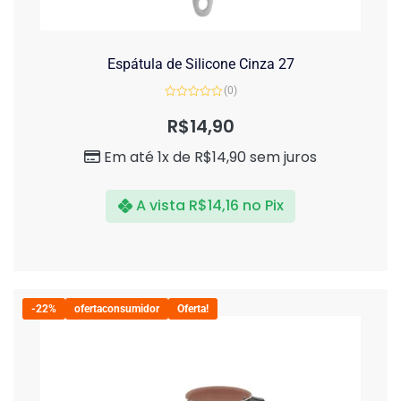
Espátula de Silicone Cinza 27
(0)
Avaliação
0
R$
14,90
de
5
Em até 1x de
R$
14,90
sem juros
A vista
R$
14,16
no Pix
-22%
ofertaconsumidor
Oferta!