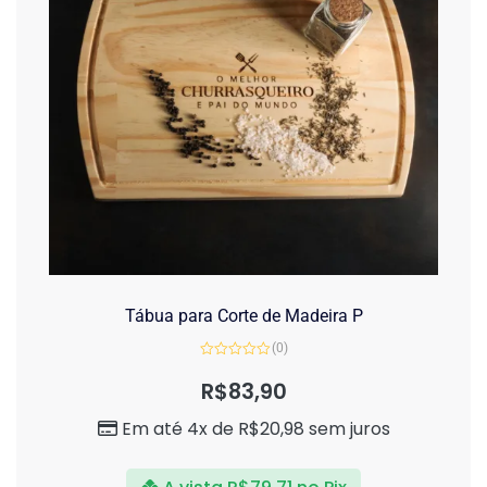
Tábua para Corte de Madeira P
(0)
Avaliação
0
R$
83,90
de
5
Em até 4x de
R$
20,98
sem juros