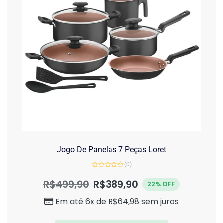
Jogo De Panelas 7 Peças Loret
(0)
Avaliação
0
R$
499,90
R$
389,90
22% OFF
de
5
Em até 6x de
R$
64,98
sem juros