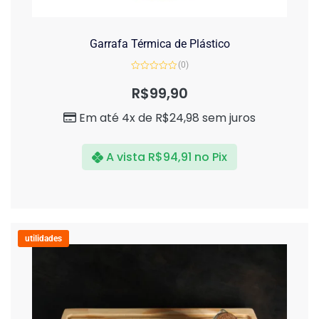
Garrafa Térmica de Plástico
(0)
Avaliação
0
R$
99,90
de
5
Em até 4x de
R$
24,98
sem juros
A vista
R$
94,91
no Pix
utilidades