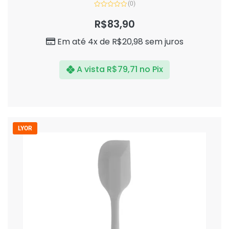
(0)
Avaliação
0
R$
83,90
de
5
Em até 4x de
R$
20,98
sem juros
A vista
R$
79,71
no Pix
LYOR