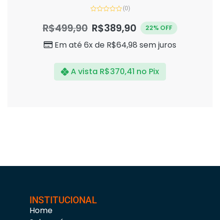
(0)
Avaliação
0
R$
499,90
R$
389,90
22% OFF
de
5
Em até 6x de
R$
64,98
sem juros
A vista
R$
370,41
no Pix
INSTITUCIONAL
Home