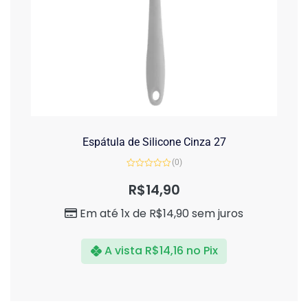
Espátula de Silicone Cinza 27
(0)
Avaliação
0
R$
14,90
de
5
Em até 1x de
R$
14,90
sem juros
A vista
R$
14,16
no Pix