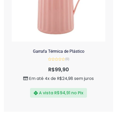
Garrafa Térmica de Plástico
(0)
Avaliação
0
R$
99,90
de
5
Em até 4x de
R$
24,98
sem juros
A vista
R$
94,91
no Pix