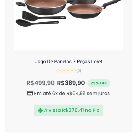
Jogo De Panelas 7 Peças Loret
(0)
Avaliação
0
R$
499,90
R$
389,90
22% OFF
de
5
Em até 6x de
R$
64,98
sem juros
A vista
R$
370,41
no Pix