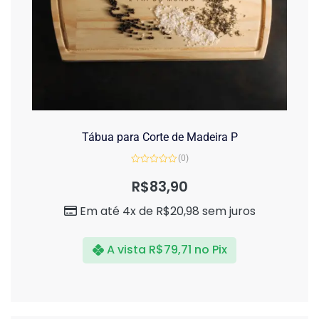
Tábua para Corte de Madeira P
(0)
Avaliação
0
R$
83,90
de
5
Em até 4x de
R$
20,98
sem juros
A vista
R$
79,71
no Pix