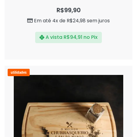
Avaliação
0
R$
99,90
de
5
Em até 4x de
R$
24,98
sem juros
A vista
R$
94,91
no Pix
utilidades