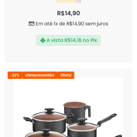
(0)
Avaliação
0
R$
14,90
de
5
Em até 1x de
R$
14,90
sem juros
A vista
R$
14,16
no Pix
-22%
ofertaconsumidor
Oferta!