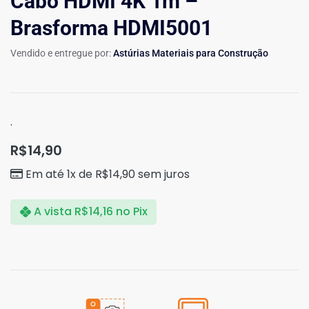
Cabo HDMI 4K 1m –
Brasforma HDMI5001
Vendido e entregue por:
Astúrias Materiais para Construção
.
R$
14,90
Em até 1x de
R$
14,90
sem juros
A vista
R$
14,16
no Pix