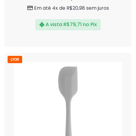
5
Em até 4x de
R$
20,98
sem juros
A vista
R$
79,71
no Pix
LYOR