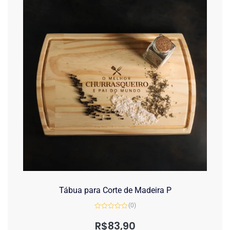
Tábua para Corte de Madeira P
(0)
Avaliação
0
R$
83,90
de