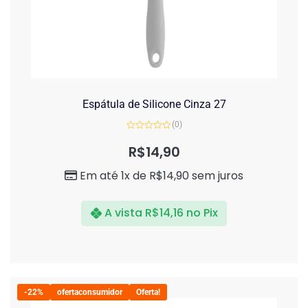
Espátula de Silicone Cinza 27
(0)
Avaliação
0
R$
14,90
de
5
Em até 1x de
R$
14,90
sem juros
A vista
R$
14,16
no Pix
-22%
ofertaconsumidor
Oferta!