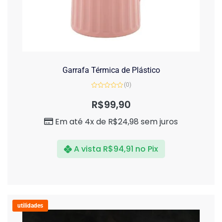
Garrafa Térmica de Plástico
(0)
Avaliação
0
R$
99,90
de
5
Em até 4x de
R$
24,98
sem juros
A vista
R$
94,91
no Pix
utilidades