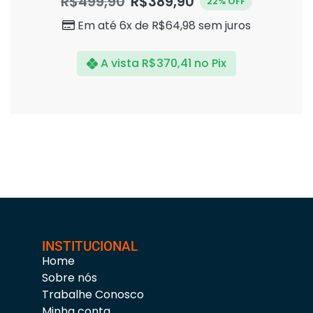
R$
499,90
R$
389,90
22% OFF
de
5
Em até 6x de
R$
64,98
sem juros
A vista
R$
370,41
no Pix
INSTITUCIONAL
Home
Sobre nós
Trabalhe Conosco
Minha conta