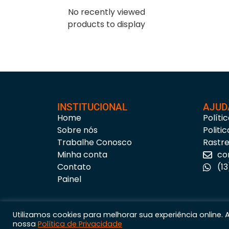
No recently viewed
products to display
INSTITUCIONAL
AJUD
Home
Políti
Sobre nós
Politi
Trabalhe Conosco
Rastr
Minha conta
co
Contato
(1
Painel
Utilizamos cookies para melhorar sua experiência online.
nossa
Política de Privacidade
Astúria