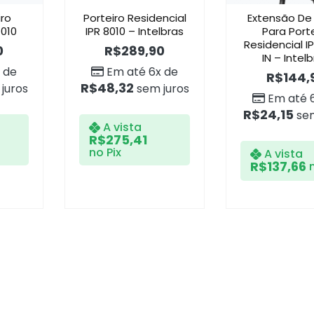
iro
Porteiro Residencial
Extensão De
1010
IPR 8010 – Intelbras
Para Port
Residencial I
0
R$
289,90
IN – Intel
 de
Em até 6x de
R$
144,
R$
48,32
juros
sem juros
Em até 
R$
24,15
sem
A vista
R$
275,41
no Pix
A vista
R$
137,66