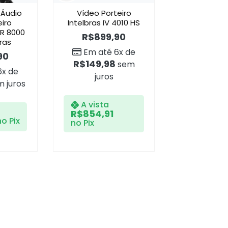
 Áudio
Vídeo Porteiro
eiro
Intelbras IV 4010 HS
PR 8000
R$
899,90
bras
Em até 6x de
90
R$
149,98
sem
6x de
juros
 juros
A vista
R$
854,91
no Pix
no Pix