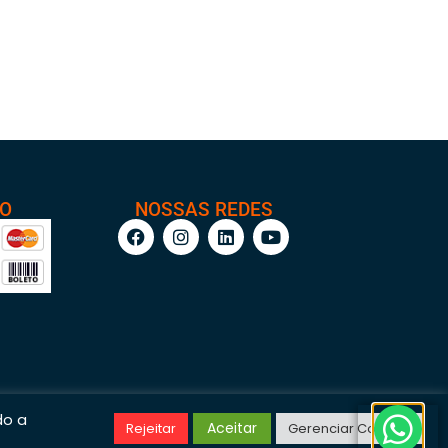
TO
NOSSAS REDES
do a
Aceitar
Rejeitar
Gerenciar Cookies
/0001-95