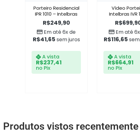
Porteiro Residencial
Vídeo Porte
IPR 1010 – Intelbras
Intelbras IVR 
R$
249,90
R$
699,9
Em até 6x de
Em até 6x
R$
41,65
R$
116,65
sem juros
sem 
A vista
A vista
R$
237,41
R$
664,91
no Pix
no Pix
Produtos vistos recentemente