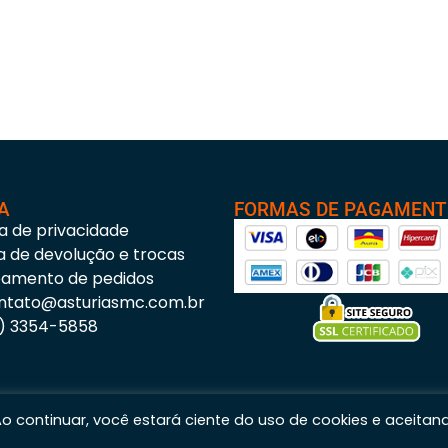
A
FORMAS DE PAGAMEN
ca de privacidade
ca de devolução e trocas
eamento de pedidos
ntato@asturiasmc.com.br
3) 3354-5858
 Ao continuar, você estará ciente do uso de cookies e aceitan
s Materiais para Construção © 2023 – Todos os direitos reservados. | CNPJ: 11.200.437