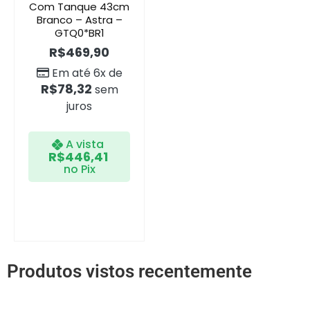
Com Tanque 43cm
Branco – Astra –
GTQ0*BR1
R$
469,90
Em até 6x de
R$
78,32
sem
juros
A vista
R$
446,41
no Pix
Produtos vistos recentemente