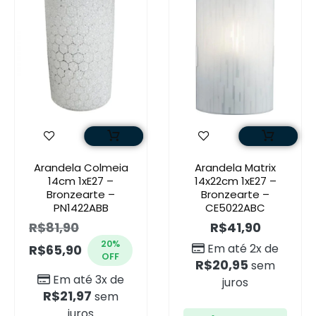
Arandela Colmeia
Arandela Matrix
14cm 1xE27 –
14x22cm 1xE27 –
Bronzearte –
Bronzearte –
PN1422ABB
CE5022ABC
R$
81,90
R$
41,90
20%
Em até 2x de
R$
65,90
OFF
R$
20,95
sem
Em até 3x de
juros
R$
21,97
sem
juros