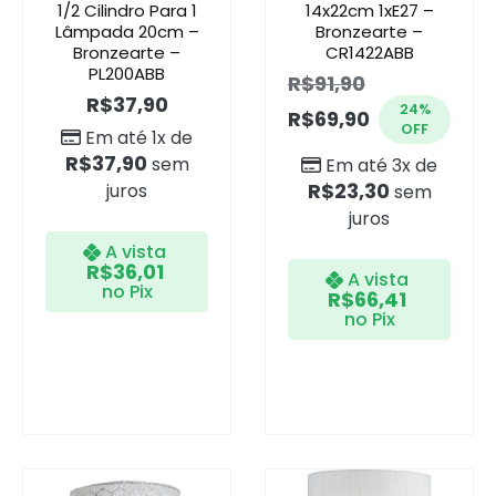
1/2 Cilindro Para 1
14x22cm 1xE27 –
Lâmpada 20cm –
Bronzearte –
Bronzearte –
CR1422ABB
PL200ABB
R$
91,90
R$
37,90
24%
R$
69,90
OFF
Em até 1x de
R$
37,90
sem
Em até 3x de
R$
23,30
juros
sem
juros
A vista
R$
36,01
A vista
no Pix
R$
66,41
no Pix