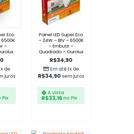
per Eco
Painel LED Super Eco
– 6500K
– 24W – BIV – 6500K
r –
– Embutir –
urolux
Quadrado – Ourolux
90
R$
34,90
1x de
Em até 1x de
R$
34,90
 juros
sem juros
A vista
R$
33,16
 Pix
no Pix