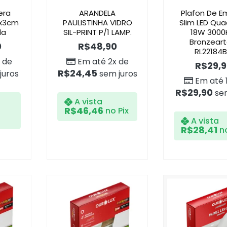
era
ARANDELA
Plafon De E
x3cm
PAULISTINHA VIDRO
Slim LED Qu
la
SIL-PRINT P/1 LAMP.
18W 3000
Bronzeart
0
R$
48,90
RL22184
 de
Em até 2x de
R$
29,
R$
24,45
juros
sem juros
Em até 
R$
29,90
sem
A vista
R$
46,46
no Pix
A vista
R$
28,41
no