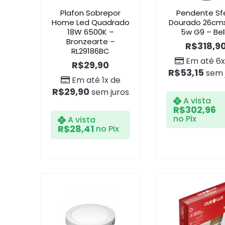
Plafon Sobrepor
Pendente Sf
Home Led Quadrado
Dourado 26cm
18W 6500K –
5w G9 – Bel
Bronzearte –
R$
318,9
RL29186BC
Em até 6x
R$
29,90
R$
53,15
sem 
Em até 1x de
R$
29,90
sem juros
A vista
R$
302,96
no Pix
A vista
R$
28,41
no Pix