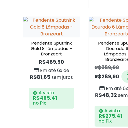
Pendente Sputnink
Pendente Spu
Gold 8 Lâmpadas –
Dourado 
Bronzeart
Lâmpadas 
Bronzeart
R$
489,90
R$
389,90
Em até 6x de
R$
289,90
R$
81,65
sem juros
Em até 6x
A vista
R$
48,32
sem 
R$
465,41
no Pix
A vista
R$
275,41
no Pix