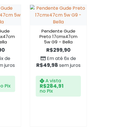
Gude
Pendente Gude
mx47cm
Preto 17cmx47cm
ella
5w G9 – Bella
90
R$
299,90
6x de
Em até 6x de
R$
49,98
 juros
sem juros
A vista
R$
284,91
o Pix
no Pix