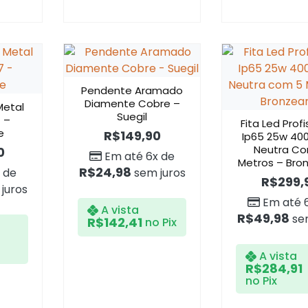
Pendente Aramado
Diamente Cobre –
Metal
Suegil
 –
Fita Led Profi
e
R$
149,90
Ip65 25w 400
Neutra C
0
Em até 6x de
Metros – Bro
R$
24,98
 de
sem juros
R$
299,
juros
Em até 
A vista
R$
49,98
sem
R$
142,41
no Pix
A vista
R$
284,91
no Pix