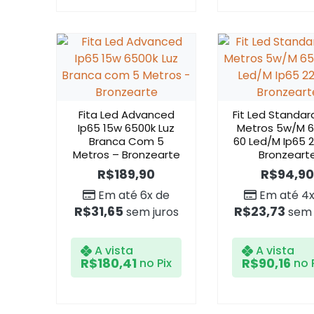
Fita Led Advanced
Fit Led Standar
Ip65 15w 6500k Luz
Metros 5w/M 
Branca Com 5
60 Led/M Ip65 
Metros – Bronzearte
Bronzeart
R$
189,90
R$
94,90
Em até 6x de
Em até 4x
R$
31,65
R$
23,73
sem juros
sem 
A vista
A vista
R$
180,41
R$
90,16
no Pix
no 