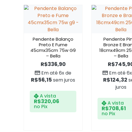
Pendente Balanço
Pendente Pi
Preto E Fume
Bronze E Bra
45cmx35cm 75w G9
18cmx49cm 25
– Bella
– Bella
R$
336,90
R$
745,9
Em até 6x de
Em até 6x
R$
56,15
R$
124,32
sem juros
s
juros
A vista
R$
320,06
A vista
no Pix
R$
708,61
no Pix