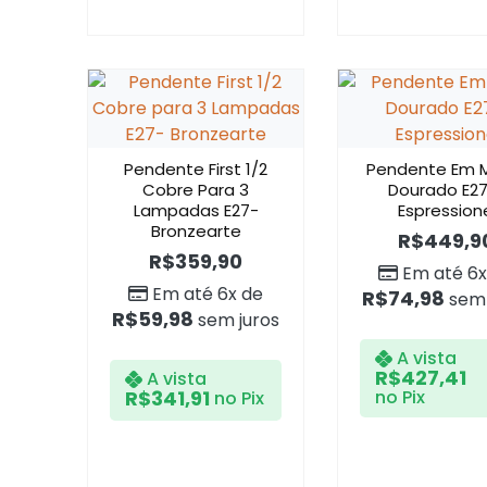
Pendente First 1/2
Pendente Em 
Cobre Para 3
Dourado E27
Lampadas E27-
Espression
Bronzearte
R$
449,9
R$
359,90
Em até 6x
Em até 6x de
R$
74,98
sem 
R$
59,98
sem juros
A vista
R$
427,41
A vista
R$
341,91
no Pix
no Pix