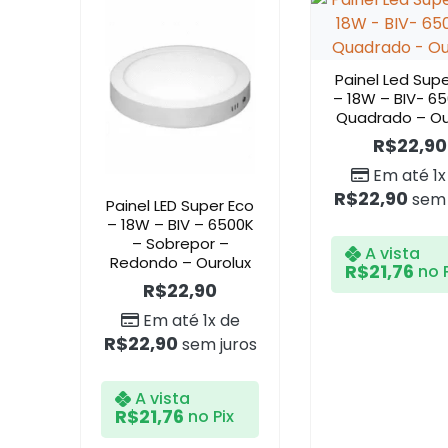
Painel Led Supe
– 18W – BIV- 6
Quadrado – Ou
R$
22,90
Em até 1x
R$
22,90
sem 
Painel LED Super Eco
– 18W – BIV – 6500K
– Sobrepor –
A vista
Redondo – Ourolux
R$
21,76
no 
R$
22,90
Em até 1x de
R$
22,90
sem juros
A vista
R$
21,76
no Pix