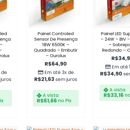
oled
Painel Controled
Painel LED Su
sença
Sensor De Presença
– 24W – BIV 
 –
18W 6500K –
– Sobrepo
–
Quadrado – Embutir
Redondo – O
rolux
– Ourolux
R$
34,
R$
64,90
Em até 
 de
Em até 3x de
R$
34,90
sem
R$
21,63
juros
sem juros
A vista
R$
33,16
no
A vista
R$
61,66
ix
no Pix