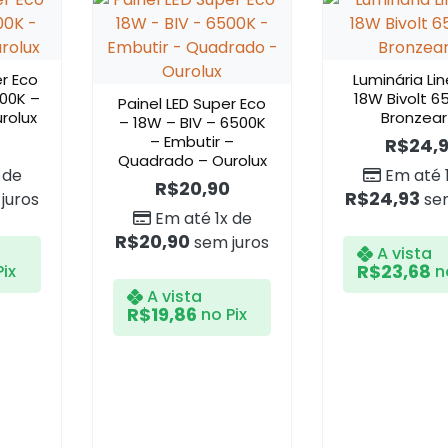
r Eco
Luminária Lin
500K –
18W Bivolt 6
Painel LED Super Eco
rolux
Bronzear
– 18W – BIV – 6500K
– Embutir –
R$
24,
Quadrado – Ourolux
 de
Em até 
R$
20,90
R$
24,93
juros
sem
Em até 1x de
R$
20,90
sem juros
A vista
R$
23,68
Pix
n
A vista
R$
19,86
no Pix