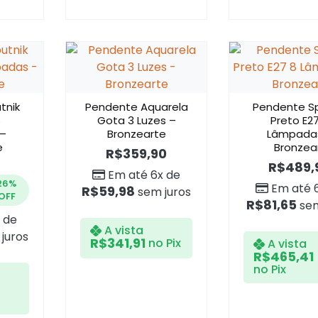
tnik
Pendente Aquarela
Pendente Sp
6
Gota 3 Luzes –
Preto E2
–
Bronzearte
Lâmpada
e
Bronzea
R$
359,90
R$
489,
Em até 6x de
26%
Em até 
R$
59,98
sem juros
OFF
R$
81,65
sem
 de
A vista
juros
R$
341,91
no Pix
A vista
R$
465,41
no Pix