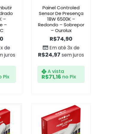
mbutir
Painel Controled
adrado
Sensor De Presença
K –
18W 6500K –
e –
Redondo – Sobrepor
BC
– Ourolux
90
R$
74,90
1x de
Em até 3x de
R$
24,97
 juros
sem juros
A vista
R$
71,16
 Pix
no Pix