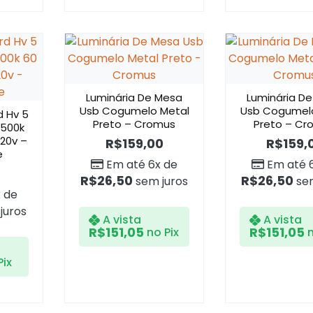
Luminária De Mesa
Luminária D
Usb Cogumelo Metal
Usb Cogumel
d Hv 5
Preto – Cromus
Preto – Cr
6500k
220v –
R$
159,00
R$
159,
e
Em até 6x de
Em até 
R$
26,50
R$
26,50
sem juros
sem
 de
juros
A vista
A vista
R$
151,05
R$
151,05
no Pix
n
Pix