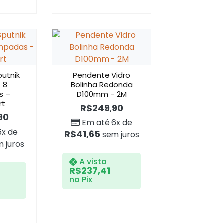
utnik
Pendente Vidro
7 8
Bolinha Redonda
s –
D100mm – 2M
rt
R$
249,90
90
Em até 6x de
6x de
R$
41,65
sem juros
 juros
A vista
R$
237,41
no Pix