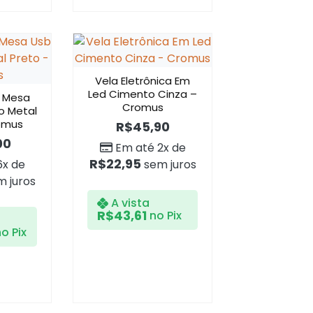
Vela Eletrônica Em
Led Cimento Cinza –
e Mesa
Cromus
o Metal
omus
R$
45,90
00
Em até 2x de
R$
22,95
6x de
sem juros
 juros
A vista
R$
43,61
no Pix
o Pix