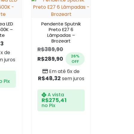
ea LED
Pendente Sputnik
500K –
Preto E27 6
te
Lâmpadas –
Brozeart
93
R$
389,90
1x de
26%
R$
289,90
 juros
OFF
Em até 6x de
R$
48,32
sem juros
o Pix
A vista
R$
275,41
no Pix