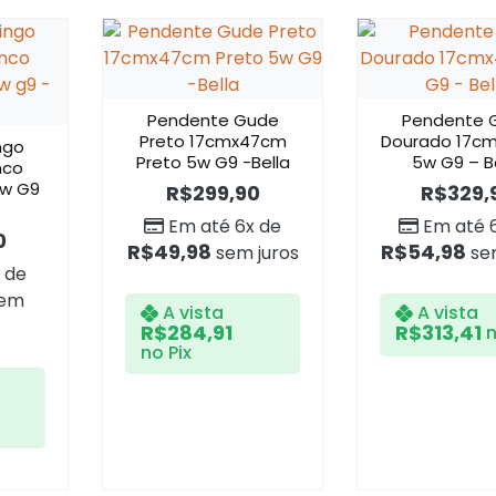
Pendente Gude
Pendente 
Preto 17cmx47cm
Dourado 17c
ngo
Preto 5w G9 -Bella
5w G9 – B
nco
w G9
R$
299,90
R$
329,
Em até 6x de
Em até 
0
R$
49,98
R$
54,98
sem juros
sem
 de
em
A vista
A vista
R$
284,91
R$
313,41
n
no Pix