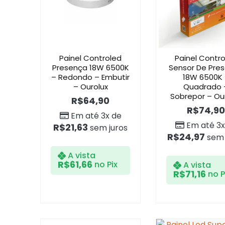
Painel Controled
Painel Contr
Presença 18W 6500K
Sensor De Pre
– Redondo – Embutir
18W 6500K
– Ourolux
Quadrado 
Sobrepor – Ou
R$
64,90
R$
74,90
Em até 3x de
Em até 3x
R$
21,63
sem juros
R$
24,97
sem 
A vista
R$
61,66
no Pix
A vista
R$
71,16
no P