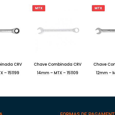
MTX
MTX
inada CRV
Chave Combinada CRV
Chave Co
 – 151199
14mm – MTX – 151109
12mm – M
A
FORMAS DE PAGAMEN