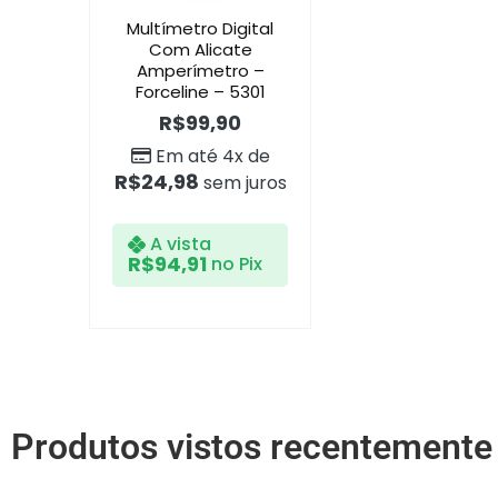
Multímetro Digital
Com Alicate
Amperímetro –
Forceline – 5301
R$
99,90
Em até 4x de
R$
24,98
sem juros
A vista
R$
94,91
no Pix
Produtos vistos recentemente