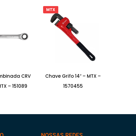
MTX
mbinada CRV
Chave Grifo 14″ – MTX –
TX – 151089
1570455
TO
NOSSAS REDES