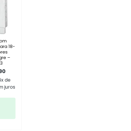
Com
ara 18-
ores
gre –
13
90
6x de
 juros