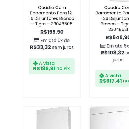
Quadro Com
Quadro C
Barramento Para 12-
Barramento Par
16 Disjuntores Branco
36 Disjuntor
– Tigre – 33048505
Branco – Tigr
33048521
R$
199,90
R$
649,9
Em até 6x de
Em até 6x
R$
33,32
sem juros
R$
108,32
s
juros
A vista
R$
189,91
no Pix
A vista
R$
617,41
no