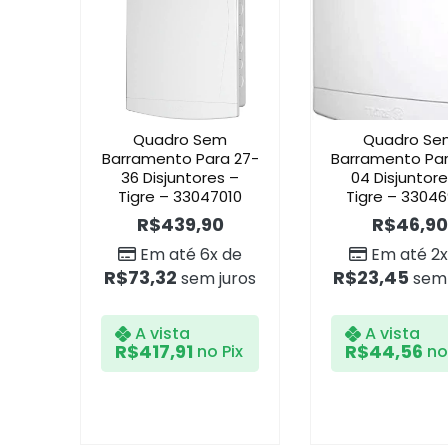
Quadro Sem
Quadro Se
Barramento Para 27-
Barramento Par
36 Disjuntores –
04 Disjuntore
Tigre – 33047010
Tigre – 3304
R$
439,90
R$
46,90
Em até 6x de
Em até 2x
R$
73,32
R$
23,45
sem juros
sem 
A vista
A vista
R$
417,91
R$
44,56
no Pix
no