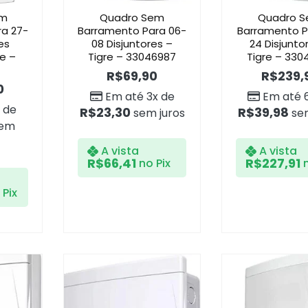
om
Quadro Sem
Quadro 
a 27-
Barramento Para 06-
Barramento P
es
08 Disjuntores –
24 Disjunto
e –
Tigre – 33046987
Tigre – 330
R$
69,90
R$
239,
0
Em até 3x de
Em até 
 de
R$
23,30
R$
39,98
sem juros
sem
em
A vista
A vista
R$
66,41
R$
227,91
no Pix
 Pix