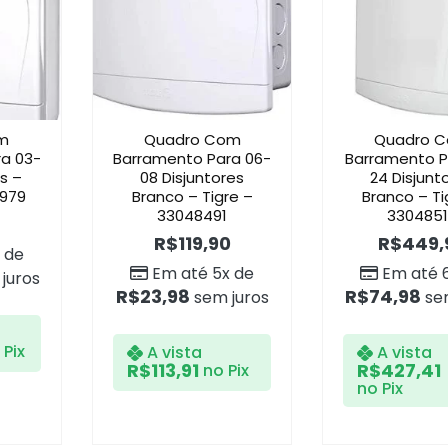
m
Quadro Com
Quadro 
a 03-
Barramento Para 06-
Barramento P
s –
08 Disjuntores
24 Disjunt
6979
Branco – Tigre –
Branco – Ti
33048491
330485
R$
119,90
R$
449,
 de
Em até 5x de
Em até 
juros
R$
23,98
R$
74,98
sem juros
sem
 Pix
A vista
A vista
R$
113,91
R$
427,41
no Pix
no Pix