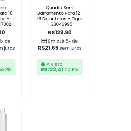
Sem
Quadro Sem
ara 18-
Barramento Para 12-
res –
16 Disjuntores – Tigre
47002
– 33046995
90
R$
129,90
6x de
Em até 6x de
R$
21,65
 juros
sem juros
A vista
R$
123,41
no Pix
no Pix