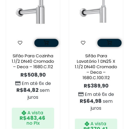
Sifão Para Cozinha
Sifão Para
1.1/2 DN40 Cromado
Lavatório 1 DN25 X
– Deca – 1680.C.112
1.1/2 DN40 Cromado
– Deca –
R$
508,90
1680.C.100.112
Em até 6x de
R$
389,90
R$
84,82
sem
Em até 6x de
juros
R$
64,98
sem
juros
A vista
R$
483,46
no Pix
A vista
R$
370,41