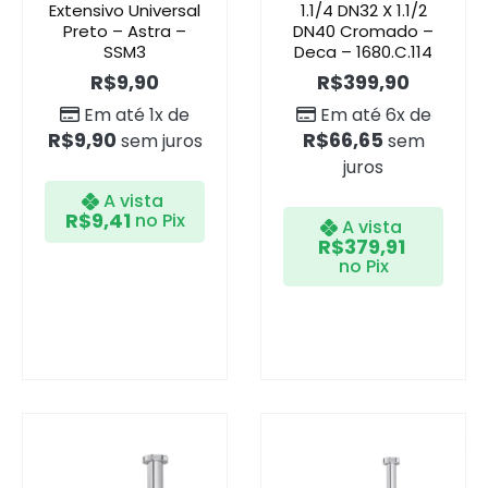
Extensivo Universal
1.1/4 DN32 X 1.1/2
Preto – Astra –
DN40 Cromado –
SSM3
Deca – 1680.C.114
R$
9,90
R$
399,90
Em até 1x de
Em até 6x de
R$
9,90
R$
66,65
sem juros
sem
juros
A vista
R$
9,41
no Pix
A vista
R$
379,91
no Pix