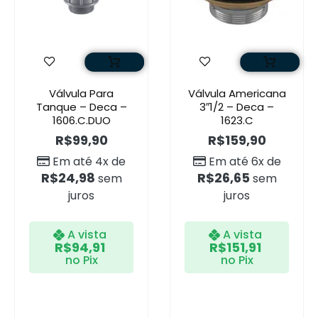
Válvula Para
Válvula Americana
Tanque – Deca –
3″1/2 – Deca –
1606.C.DUO
1623.C
R$
99,90
R$
159,90
Em até 4x de
Em até 6x de
R$
24,98
R$
26,65
sem
sem
juros
juros
A vista
A vista
R$
94,91
R$
151,91
no Pix
no Pix