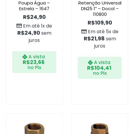
Poupa Água –
Retenção Universal
Estrela – 1647
DN25 1″ – Docol –
110800
R$
24,90
R$
109,90
Em até 1x de
Em até 5x de
R$
24,90
sem
R$
21,98
sem
juros
juros
A vista
R$
23,66
A vista
no Pix
R$
104,41
no Pix