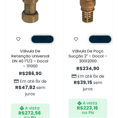
Válvula De
Válvula De Poço
Retenção Universal
Sucção 2″ – Docol –
DN 40 1″1/2 – Docol
30012000
– 111000
R$
234,90
R$
286,90
Em até 6x de
Em até 6x de
R$
39,15
sem
R$
47,82
sem
juros
juros
A vista
R$
223,16
A vista
R$
272,56
no Pix
no Pix