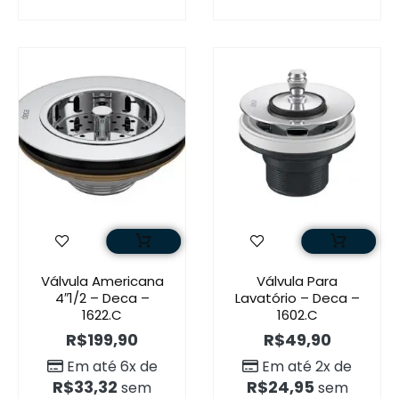
Válvula Americana
Válvula Para
4″1/2 – Deca –
Lavatório – Deca –
1622.C
1602.C
R$
199,90
R$
49,90
Em até 6x de
Em até 2x de
R$
33,32
R$
24,95
sem
sem