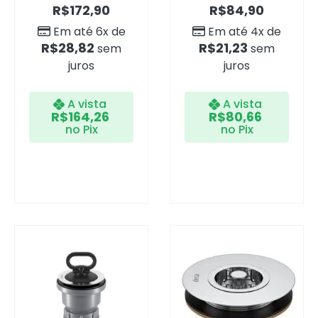
R$
172,90
R$
84,90
Em até 6x de
Em até 4x de
R$
28,82
R$
21,23
sem
sem
juros
juros
A vista
A vista
R$
164,26
R$
80,66
no Pix
no Pix