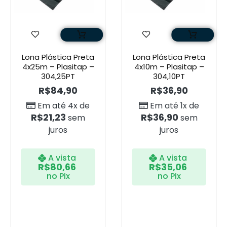
Lona Plástica Preta
Lona Plástica Preta
4x25m – Plasitap –
4x10m – Plasitap –
304,25PT
304,10PT
R$
84,90
R$
36,90
Em até 4x de
Em até 1x de
R$
21,23
R$
36,90
sem
sem
juros
juros
A vista
A vista
R$
80,66
R$
35,06
no Pix
no Pix