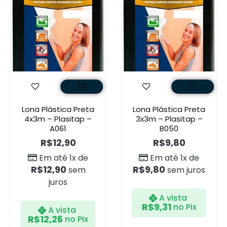
Lona Plástica Preta
Lona Plástica Preta
4x3m – Plasitap –
3x3m – Plasitap –
A061
B050
R$
12,90
R$
9,80
Em até 1x de
Em até 1x de
R$
12,90
R$
9,80
sem
sem juros
juros
A vista
R$
9,31
no Pix
A vista
R$
12,26
no Pix