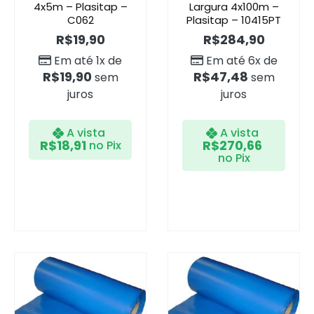
4x5m – Plasitap –
Largura 4x100m –
C062
Plasitap – 10415PT
R$
19,90
R$
284,90
Em até 1x de
Em até 6x de
R$
19,90
R$
47,48
sem
sem
juros
juros
A vista
A vista
R$
18,91
R$
270,66
no Pix
no Pix