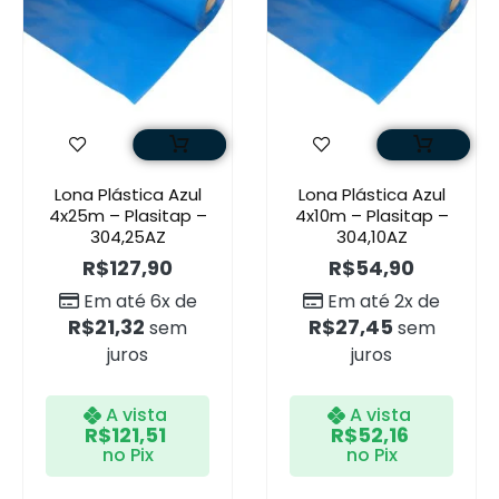
Lona Plástica Azul
Lona Plástica Azul
4x25m – Plasitap –
4x10m – Plasitap –
304,25AZ
304,10AZ
R$
127,90
R$
54,90
Em até 6x de
Em até 2x de
R$
21,32
R$
27,45
sem
sem
juros
juros
A vista
A vista
R$
121,51
R$
52,16
no Pix
no Pix