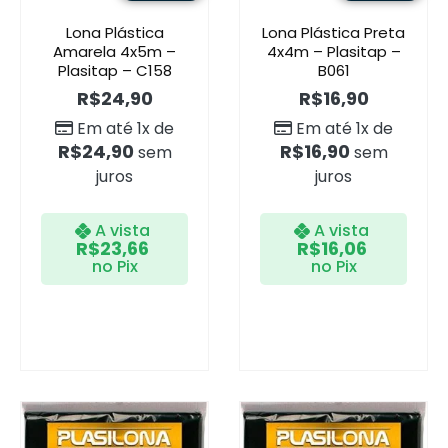
Lona Plástica
Lona Plástica Preta
Amarela 4x5m –
4x4m – Plasitap –
Plasitap – C158
B061
R$
24,90
R$
16,90
Em até 1x de
Em até 1x de
R$
24,90
R$
16,90
sem
sem
juros
juros
A vista
A vista
R$
23,66
R$
16,06
no Pix
no Pix