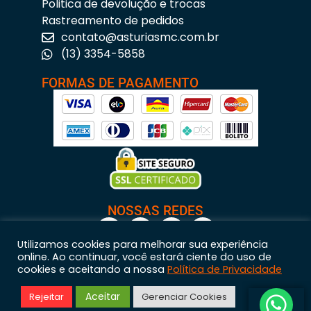
Politica de devolução e trocas
Rastreamento de pedidos
contato@asturiasmc.com.br
(13) 3354-5858
FORMAS DE PAGAMENTO
NOSSAS REDES
Utilizamos cookies para melhorar sua experiência
online. Ao continuar, você estará ciente do uso de
cookies e aceitando a nossa
Política de Privacidade
Astúrias Materiais para Construção © 2023 – Todos os direitos reservados. | CNPJ:
Aceitar
Rejeitar
Gerenciar Cookies
11.200.437/0001-95