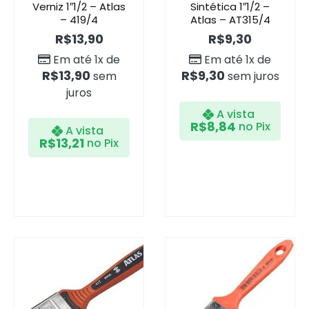
Verniz 1″1/2 – Atlas
Sintética 1″1/2 –
– 419/4
Atlas – AT315/4
R$
13,90
R$
9,30
Em até 1x de
Em até 1x de
R$
13,90
R$
9,30
sem
sem juros
juros
A vista
R$
8,84
no Pix
A vista
R$
13,21
no Pix