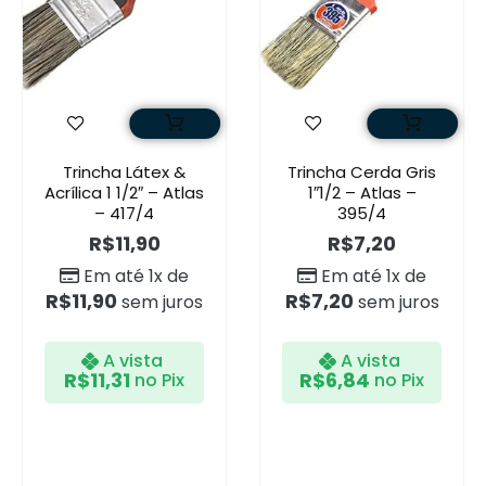
Trincha Látex &
Trincha Cerda Gris
Acrílica 1 1/2″ – Atlas
1″1/2 – Atlas –
– 417/4
395/4
R$
11,90
R$
7,20
Em até 1x de
Em até 1x de
R$
11,90
R$
7,20
sem juros
sem juros
A vista
A vista
R$
11,31
R$
6,84
no Pix
no Pix