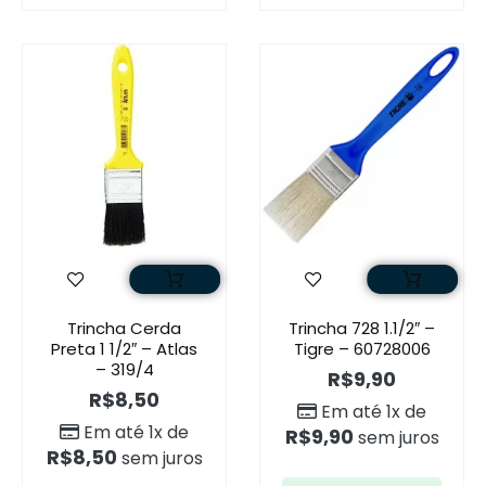
Trincha Cerda
Trincha 728 1.1/2″ –
Preta 1 1/2″ – Atlas
Tigre – 60728006
– 319/4
R$
9,90
R$
8,50
Em até 1x de
Em até 1x de
R$
9,90
sem juros
R$
8,50
sem juros