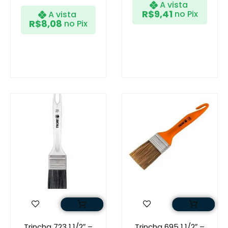
A vista
R$
9,41
no Pix
A vista
R$
8,08
no Pix
Trincha 723 1.1/2″ –
Trincha 695 1.1/2″ –