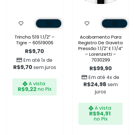
Trincha 519 1.1/2″ –
Acabamento Para
Tigre – 60519006
Registro De Gaveta
Pressão 1.1/2″ E 1.1/4″
R$
9,70
– Lorenzetti –
Em até 1x de
7030299
R$
9,70
sem juros
R$
99,90
Em até 4x de
A vista
R$
24,98
sem
R$
9,22
no Pix
juros
A vista
R$
94,91
no Pix