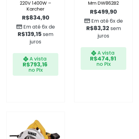
220V 1400W –
Mm DW862B2
Karcher
R$
499,90
R$
834,90
Em até 6x de
Em até 6x de
R$
83,32
sem
R$
139,15
sem
juros
juros
A vista
R$
474,91
A vista
R$
793,16
no Pix
no Pix