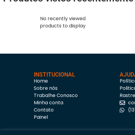
No recently viewed
products to display
INSTITUCIONAL
AJUD
Home
Políti
Sobre nós
Politi
Trabalhe Conosco
Rastr
Minha conta
co
Contato
(1
Painel