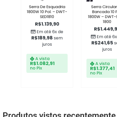
Serra De Esquadria
Serra Circula
1800W 10 Pol. – DWT-
Bancada 10 P
SED1810
1800W – DWT-
1800
R$
1.139,90
R$
1.449,
Em até 6x de
Em até 6x
R$
189,98
sem
R$
241,65
s
juros
juros
A vista
R$
1.082,91
A vista
no Pix
R$
1.377,41
no Pix
Produtos vistos recentemente