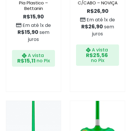
Pia Plastico –
C/CABO – NOVIÇA
Bettanin
R$
26,90
R$
15,90
Em até 1x de
Em até 1x de
R$
26,90
sem
R$
15,90
sem
juros
juros
A vista
R$
25,56
A vista
R$
15,11
no Pix
no Pix