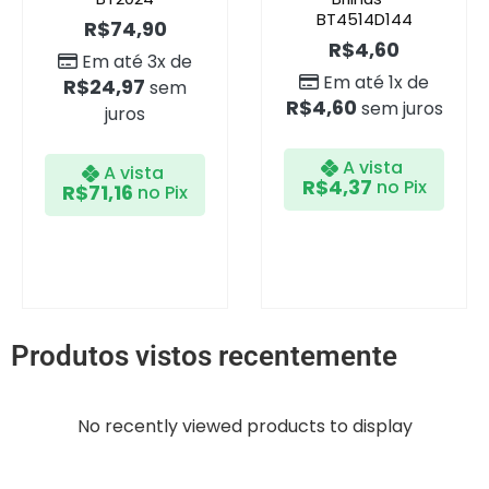
BT4514D144
R$
74,90
R$
4,60
Em até 3x de
Em até 1x de
R$
24,97
sem
R$
4,60
sem juros
juros
A vista
A vista
R$
4,37
no Pix
R$
71,16
no Pix
Produtos vistos recentemente
No recently viewed products to display