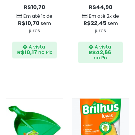
R$
10,70
R$
44,90
Em até 1x de
Em até 2x de
R$
10,70
R$
22,45
sem
sem
juros
juros
A vista
A vista
R$
10,17
R$
42,66
no Pix
no Pix