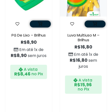
Pá De Lixo – Brilhus
Luva Multiuso M –
Brilhus
R$
8,90
R$
16,80
Em até 1x de
Em até 1x de
R$
8,90
sem juros
R$
16,80
sem
juros
A vista
R$
8,46
no Pix
A vista
R$
15,96
no Pix