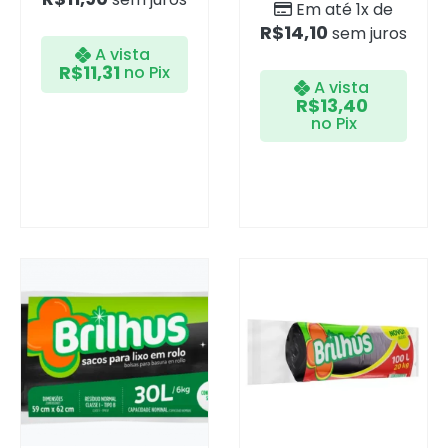
Em até 1x de
R$
14,10
sem juros
A vista
R$
11,31
no Pix
A vista
R$
13,40
no Pix