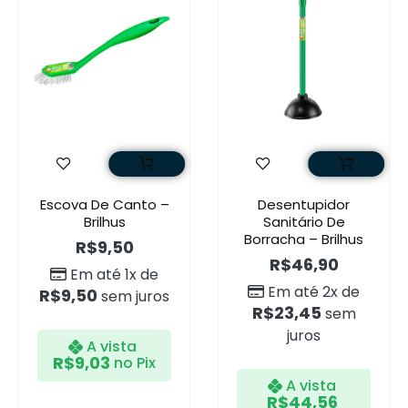
Escova De Canto –
Desentupidor
Brilhus
Sanitário De
Borracha – Brilhus
R$
9,50
R$
46,90
Em até 1x de
Em até 2x de
R$
9,50
sem juros
R$
23,45
sem
juros
A vista
R$
9,03
no Pix
A vista
R$
44,56