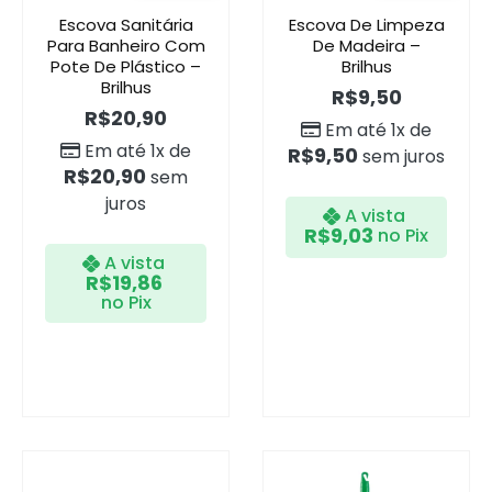
Escova Sanitária
Escova De Limpeza
Para Banheiro Com
De Madeira –
Pote De Plástico –
Brilhus
Brilhus
R$
9,50
R$
20,90
Em até 1x de
Em até 1x de
R$
9,50
sem juros
R$
20,90
sem
juros
A vista
R$
9,03
no Pix
A vista
R$
19,86
no Pix