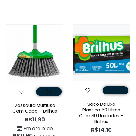
Saco De Lixo
Vassoura Multiuso
Plastico 50 Litros
Com Cabo – Brilhus
Com 30 Unidades –
R$
11,90
Brilhus
Em até 1x de
R$
14,10
R$
11,90
sem juros