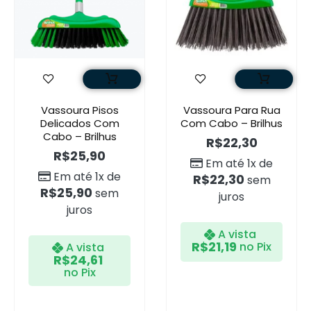
Vassoura Pisos
Vassoura Para Rua
Delicados Com
Com Cabo – Brilhus
Cabo – Brilhus
R$
22,30
R$
25,90
Em até 1x de
Em até 1x de
R$
22,30
sem
R$
25,90
sem
juros
juros
A vista
R$
21,19
no Pix
A vista
R$
24,61
no Pix