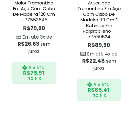
Maior Tramontina
Articulada
Em Aço Com Cabo
Tramontina Em Aço
De Madeira 120 Cm
Com Cabo De
– 77553545
Madeira 110 Cm E
Batente Em
R$
79,90
Polipropileno –
Em até 3x de
77559524
R$
26,63
sem
R$
89,90
juros
Em até 4x de
R$
22,48
sem
A vista
juros
R$
75,91
no Pix
A vista
R$
85,41
no Pix