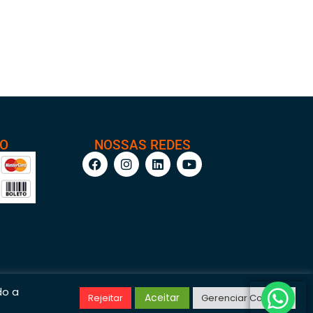
TO
NOSSAS REDES
do a
Aceitar
Rejeitar
Gerenciar Cookies
/0001-95