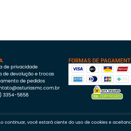
A
FORMAS DE PAGAMEN
ca de privacidade
ca de devolução e trocas
eamento de pedidos
ntato@asturiasmc.com.br
3) 3354-5858
 Ao continuar, você estará ciente do uso de cookies e aceitan
s Materiais para Construção © 2023 – Todos os direitos reservados. | CNPJ: 11.200.437