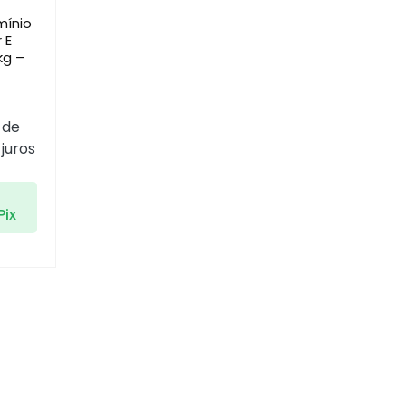
mínio
 E
kg –
 de
juros
Pix