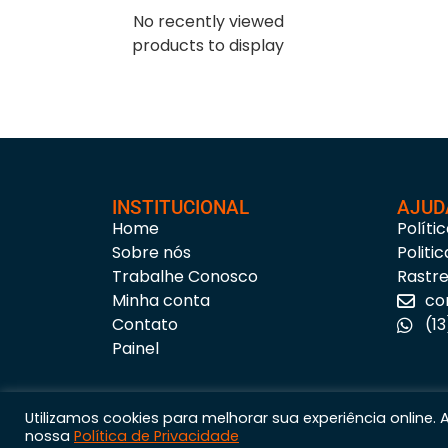
No recently viewed
products to display
INSTITUCIONAL
AJUD
Home
Políti
Sobre nós
Politi
Trabalhe Conosco
Rastr
Minha conta
co
Contato
(1
Painel
Utilizamos cookies para melhorar sua experiência online.
nossa
Política de Privacidade
Astúria