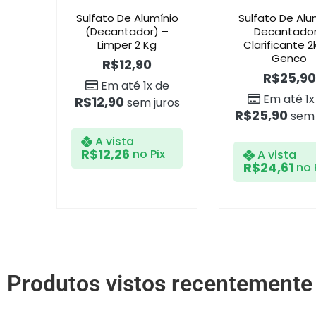
Sulfato De Alumínio
Sulfato De Alu
(Decantador) –
Decantador
Limper 2 Kg
Clarificante 2
Genco
R$
12,90
R$
25,90
Em até 1x de
Em até 1x
R$
12,90
sem juros
R$
25,90
sem 
A vista
R$
12,26
no Pix
A vista
R$
24,61
no 
Produtos vistos recentemente