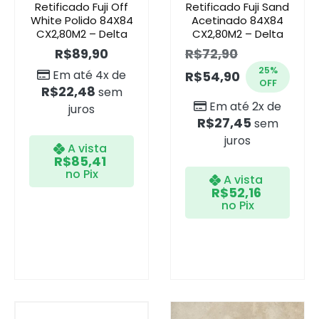
Retificado Fuji Off
Retificado Fuji Sand
White Polido 84X84
Acetinado 84X84
CX2,80M2 – Delta
CX2,80M2 – Delta
R$
89,90
R$
72,90
25%
Em até 4x de
R$
54,90
OFF
R$
22,48
sem
Em até 2x de
juros
R$
27,45
sem
juros
A vista
R$
85,41
no Pix
A vista
R$
52,16
no Pix