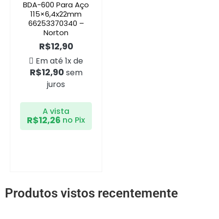
BDA-600 Para Aço
115×6,4x22mm
66253370340 –
Norton
R$
12,90
Em até 1x de
R$
12,90
sem
juros
A vista
R$
12,26
no Pix
Produtos vistos recentemente