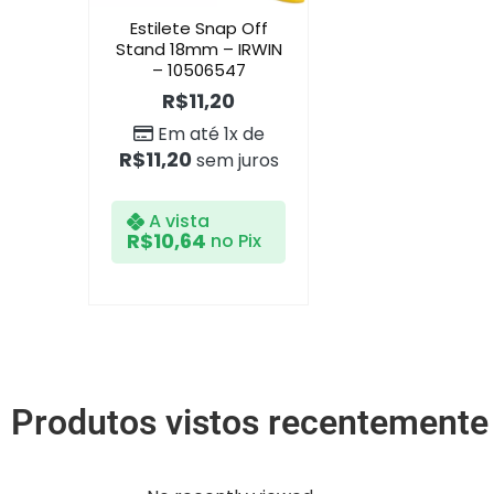
Estilete Snap Off
Stand 18mm – IRWIN
– 10506547
R$
11,20
Em até 1x de
R$
11,20
sem juros
A vista
R$
10,64
no Pix
Produtos vistos recentemente