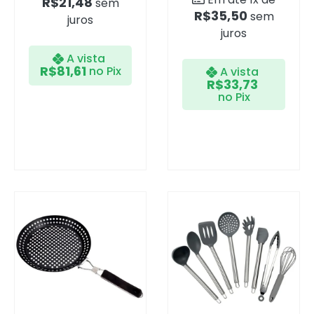
R$
21,48
sem
R$
35,50
sem
juros
juros
A vista
R$
81,61
no Pix
A vista
R$
33,73
no Pix