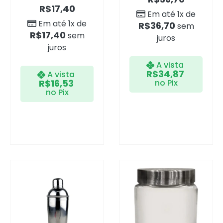
R$
17,40
Em até 1x de
Em até 1x de
R$
36,70
sem
R$
17,40
sem
juros
juros
A vista
R$
34,87
A vista
R$
16,53
no Pix
no Pix