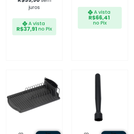
sem
juros
A vista
R$
66,41
no Pix
A vista
R$
37,91
no Pix