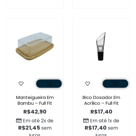
Manteigueira Em
Bico Dosador Em
Bambu – Full Fit
Acrílico – Full Fit
R$
42,90
R$
17,40
Em até 2x de
Em até 1x de
R$
21,45
R$
17,40
sem
sem
juros
juros