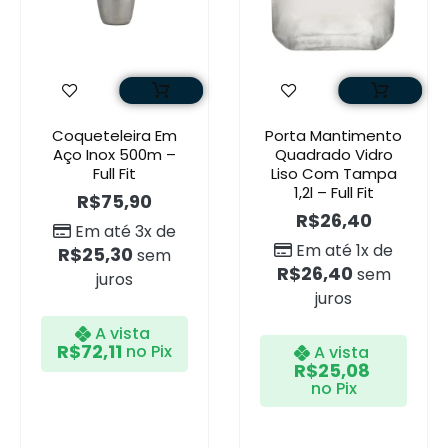
Coqueteleira Em
Porta Mantimento
Aço Inox 500m –
Quadrado Vidro
Full Fit
Liso Com Tampa
1,2l – Full Fit
R$
75,90
R$
26,40
Em até 3x de
Em até 1x de
R$
25,30
sem
R$
26,40
sem
juros
juros
A vista
R$
72,11
no Pix
A vista
R$
25,08
no Pix