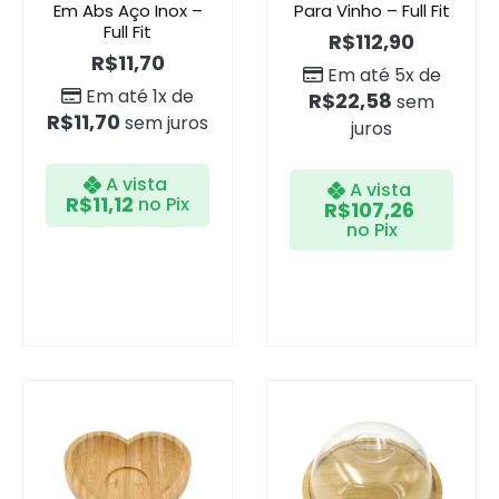
Em Abs Aço Inox –
Para Vinho – Full Fit
Full Fit
R$
112,90
R$
11,70
Em até 5x de
Em até 1x de
R$
22,58
sem
R$
11,70
sem juros
juros
A vista
A vista
R$
11,12
no Pix
R$
107,26
no Pix