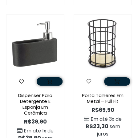
Dispenser Para
Porta Talheres Em
Detergente E
Metal – Full Fit
Esponja Em
R$
69,90
Cerâmica
Em até 3x de
R$
39,90
R$
23,30
sem
Em até 1x de
juros
R$
39,90