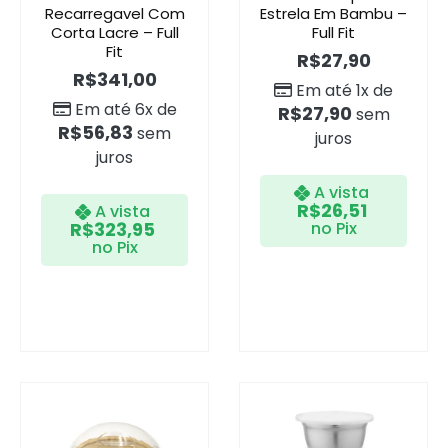
Recarregavel Com
Estrela Em Bambu –
Corta Lacre – Full
Full Fit
Fit
R$
27,90
R$
341,00
Em até 1x de
Em até 6x de
R$
27,90
sem
R$
56,83
sem
juros
juros
A vista
R$
26,51
A vista
R$
323,95
no Pix
no Pix