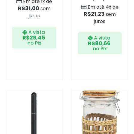
Em até 1x de
Em até 4x de
R$
31,00
sem
R$
21,23
sem
juros
juros
A vista
R$
29,45
A vista
no Pix
R$
80,66
no Pix