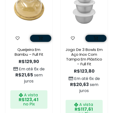
Queijeira Em
Jogo De 3 Bowls Em
Bambu – Full Fit
Aço Inox Com
Tampa Em Plástico
R$
129,90
– Full Fit
Em até 6x de
R$
123,80
R$
21,65
sem
Em até 6x de
juros
R$
20,63
sem
juros
A vista
R$
123,41
no Pix
A vista
R$
117,61