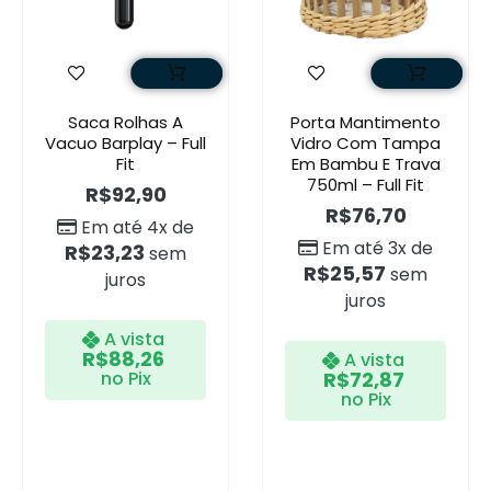
Saca Rolhas A
Porta Mantimento
Vacuo Barplay – Full
Vidro Com Tampa
Fit
Em Bambu E Trava
750ml – Full Fit
R$
92,90
R$
76,70
Em até 4x de
Em até 3x de
R$
23,23
sem
R$
25,57
sem
juros
juros
A vista
R$
88,26
A vista
no Pix
R$
72,87
no Pix