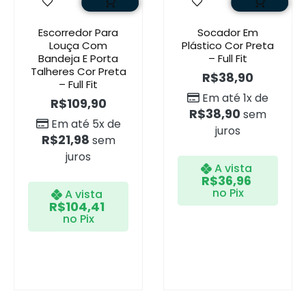
Escorredor Para
Socador Em
Louça Com
Plástico Cor Preta
Bandeja E Porta
– Full Fit
Talheres Cor Preta
R$
38,90
– Full Fit
Em até 1x de
R$
109,90
R$
38,90
sem
Em até 5x de
juros
R$
21,98
sem
juros
A vista
R$
36,96
no Pix
A vista
R$
104,41
no Pix