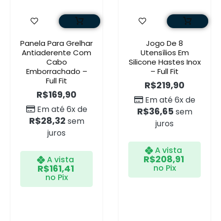
Panela Para Grelhar
Jogo De 8
Antiaderente Com
Utensílios Em
Cabo
Silicone Hastes Inox
Emborrachado –
– Full Fit
Full Fit
R$
219,90
R$
169,90
Em até 6x de
Em até 6x de
R$
36,65
sem
R$
28,32
sem
juros
juros
A vista
R$
208,91
A vista
R$
161,41
no Pix
no Pix