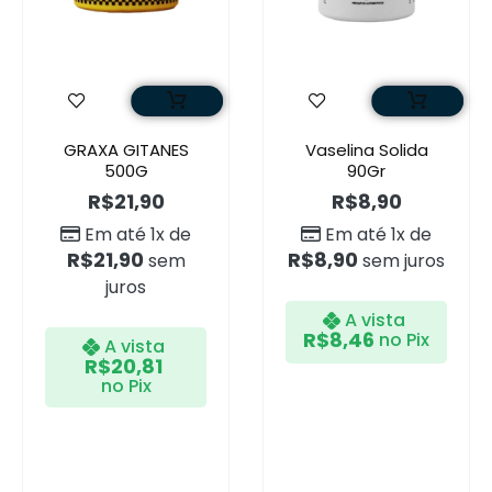
GRAXA GITANES
Vaselina Solida
500G
90Gr
R$
21,90
R$
8,90
Em até 1x de
Em até 1x de
R$
21,90
R$
8,90
sem
sem juros
juros
A vista
R$
8,46
no Pix
A vista
R$
20,81
no Pix