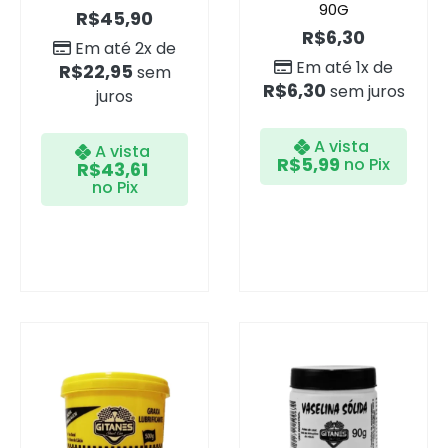
90G
R$
45,90
R$
6,30
Em até 2x de
Em até 1x de
R$
22,95
sem
R$
6,30
sem juros
juros
A vista
A vista
R$
5,99
no Pix
R$
43,61
no Pix