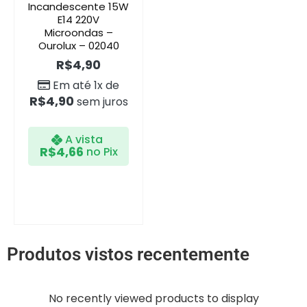
Incandescente 15W
E14 220V
Microondas –
Ourolux – 02040
R$
4,90
Em até 1x de
R$
4,90
sem juros
A vista
R$
4,66
no Pix
Produtos vistos recentemente
No recently viewed products to display