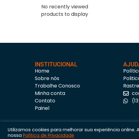
No recently viewed
products to display
INSTITUCIONAL
AJUD
Home
Políti
Sobre nós
Politi
Trabalhe Conosco
Rastr
Minha conta
co
Contato
(1
Painel
Utilizamos cookies para melhorar sua experiência online.
nossa
Política de Privacidade
Astúria