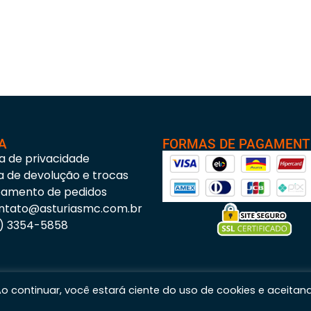
A
FORMAS DE PAGAMEN
ca de privacidade
ca de devolução e trocas
eamento de pedidos
ntato@asturiasmc.com.br
3) 3354-5858
 Ao continuar, você estará ciente do uso de cookies e aceitan
s Materiais para Construção © 2023 – Todos os direitos reservados. | CNPJ: 11.200.437