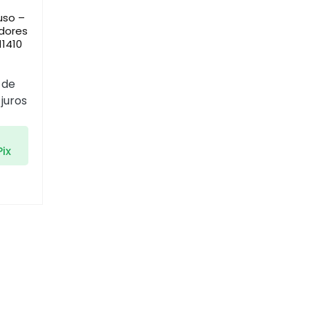
iuso –
dores
11410
 de
juros
Pix