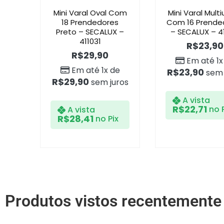
Mini Varal Oval Com
Mini Varal Mult
18 Prendedores
Com 16 Prende
Preto – SECALUX –
– SECALUX – 4
411031
R$
23,90
R$
29,90
Em até 1x
Em até 1x de
R$
23,90
sem 
R$
29,90
sem juros
A vista
R$
22,71
no 
A vista
R$
28,41
no Pix
Produtos vistos recentemente