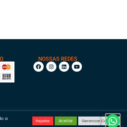
TO
NOSSAS REDES
do a
Aceitar
Rejeitar
Gerenciar Cookies
/0001-95