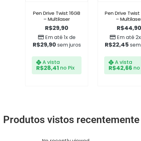
Pen Drive Twist 16GB
Pen Drive Twis
– Multilaser
– Multilase
R$
29,90
R$
44,9
Em até 1x de
Em até 2x
R$
29,90
R$
22,45
sem juros
sem 
A vista
A vista
R$
28,41
R$
42,66
no Pix
no 
Produtos vistos recentemente
No recently viewed