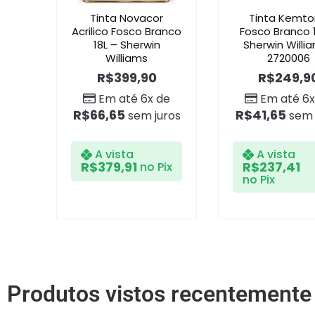
Tinta Novacor
Tinta Kemt
Acrilico Fosco Branco
Fosco Branco 
18L – Sherwin
Sherwin Willia
Williams
2720006
R$
399,90
R$
249,9
Em até 6x de
Em até 6x
R$
66,65
R$
41,65
sem juros
sem 
A vista
A vista
R$
379,91
R$
237,41
no Pix
no Pix
Produtos vistos recentemente