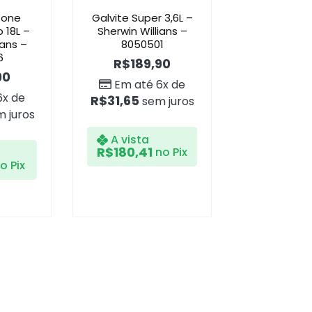
tone
Galvite Super 3,6L –
 18L –
Sherwin Willians –
ians –
8050501
6
R$
189,90
90
Em até 6x de
6x de
R$
31,65
sem juros
 juros
A vista
R$
180,41
no Pix
o Pix