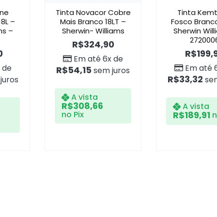
one
Tinta Novacor Cobre
Tinta Kem
18L –
Mais Branco 18LT –
Fosco Branco
ns –
Sherwin- Williams
Sherwin Will
272000
R$
324,90
0
R$
199,
Em até 6x de
 de
Em até 
R$
54,15
sem juros
R$
33,32
juros
sem
A vista
R$
308,66
A vista
no Pix
R$
189,91
n