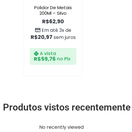
Polidor De Metais
200Ml – Silvo
R$
62,90
Em até 3x de
R$
20,97
sem juros
A vista
R$
59,76
no Pix
Produtos vistos recentemente
No recently viewed