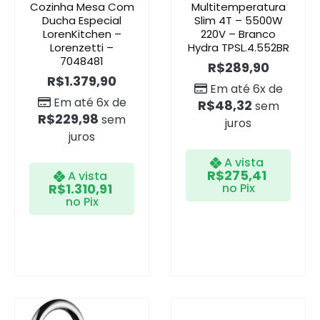
Cozinha Mesa Com
Multitemperatura
Ducha Especial
Slim 4T – 5500W
LorenKitchen –
220V – Branco
Lorenzetti –
Hydra TPSL.4.552BR
7048481
R$
289,90
R$
1.379,90
Em até 6x de
Em até 6x de
R$
48,32
sem
R$
229,98
sem
juros
juros
A vista
R$
275,41
A vista
R$
1.310,91
no Pix
no Pix