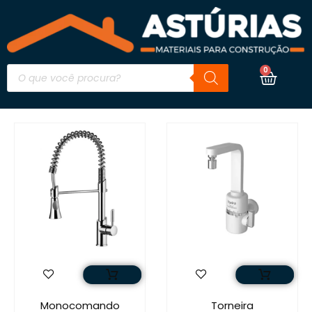
0
Monocomando
Torneira