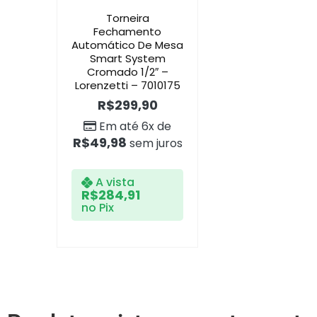
Torneira
Fechamento
Automático De Mesa
Smart System
Cromado 1/2″ –
Lorenzetti – 7010175
R$
299,90
Em até 6x de
R$
49,98
sem juros
A vista
R$
284,91
no Pix