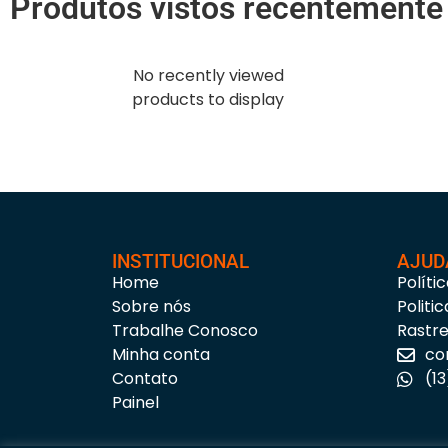
Produtos vistos recentemente
No recently viewed
products to display
INSTITUCIONAL
AJUD
Home
Políti
Sobre nós
Politi
Trabalhe Conosco
Rastr
Minha conta
co
Contato
(1
Painel