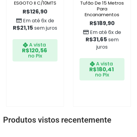
ESGOTO II C/10MTS
Tufão De 15 Metros
Para
R$
126,90
Encanamentos
Em até 6x de
R$
189,90
R$
21,15
sem juros
Em até 6x de
R$
31,65
sem
A vista
juros
R$
120,56
no Pix
A vista
R$
180,41
no Pix
Produtos vistos recentemente