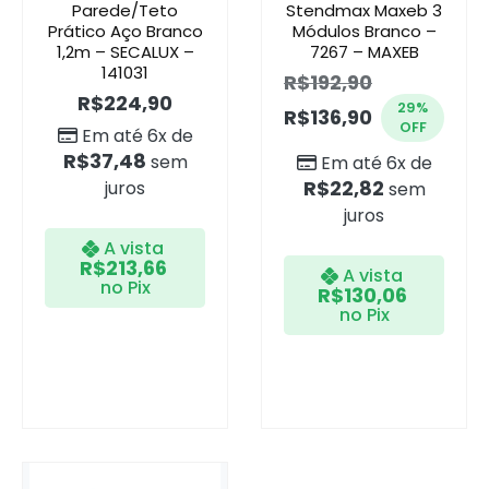
Parede/Teto
Stendmax Maxeb 3
Prático Aço Branco
Módulos Branco –
1,2m – SECALUX –
7267 – MAXEB
141031
R$
192,90
R$
224,90
29%
R$
136,90
OFF
Em até 6x de
R$
37,48
sem
Em até 6x de
R$
22,82
juros
sem
juros
A vista
R$
213,66
A vista
no Pix
R$
130,06
no Pix