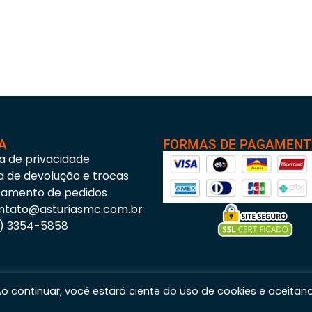
A
FORMAS DE PAGAMEN
ca de privacidade
ca de devolução e trocas
eamento de pedidos
ntato@asturiasmc.com.br
3) 3354-5858
 Ao continuar, você estará ciente do uso de cookies e aceitan
s Materiais para Construção © 2023 – Todos os direitos reservados. | CNPJ: 11.200.437