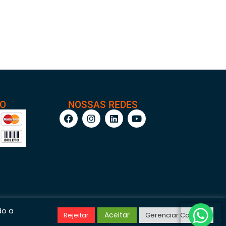
TO
NOSSAS REDES
do a
Aceitar
Rejeitar
Gerenciar Cookies
/0001-95