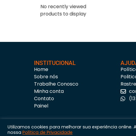
No recently viewed
products to display
INSTITUCIONAL
AJUD
Home
Políti
Sobre nós
Politi
Trabalhe Conosco
Rastr
Minha conta
co
Contato
(1
Painel
Utilizamos cookies para melhorar sua experiência online.
nossa
Política de Privacidade
Astúria