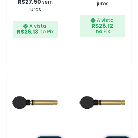
R$
27,50
sem
juros
juros
A vista
R$
28,12
A vista
R$
26,13
no Pix
no Pix