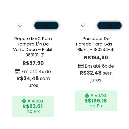
Reparo MVC Para
Passador De
Torneira 1/4 De
Parede Para Gás –
Volta Deca – Blukit
Blukit – 180234-41
– 360101-21
R$
194,90
R$
97,90
Em até 6x de
Em até 4x de
R$
32,48
sem
R$
24,48
sem
juros
juros
A vista
R$
185,16
A vista
R$
93,01
no Pix
no Pix