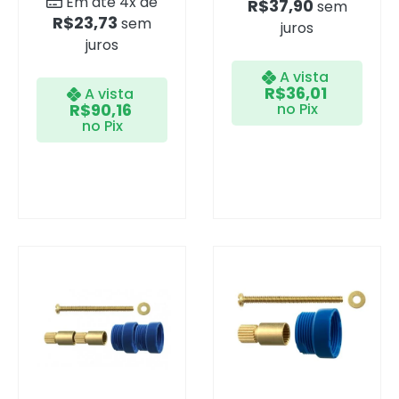
Em até 4x de
R$
37,90
sem
R$
23,73
sem
juros
juros
A vista
R$
36,01
A vista
R$
90,16
no Pix
no Pix