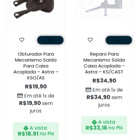
Obturador Para
Reparo Para
Mecanismo Saída
Mecanismo Saída
Para Caixa
Caixa Acoplada –
Acoplada – Astra –
Astra – KS/CAST
KSO/AS
R$
34,90
R$
19,90
Em até 1x de
Em até 1x de
R$
34,90
sem
R$
19,90
sem
juros
juros
A vista
R$
33,16
no Pix
A vista
R$
18,91
no Pix