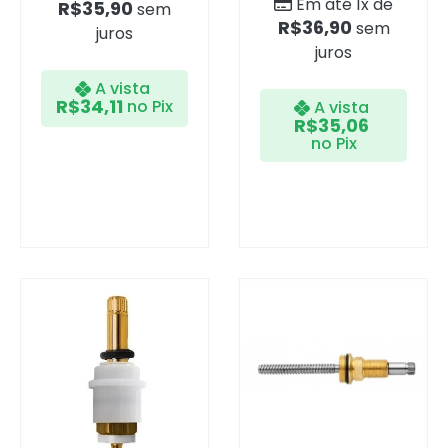
Em até 1x de
R$
35,90
sem
R$
36,90
sem
juros
juros
A vista
R$
34,11
no Pix
A vista
R$
35,06
no Pix