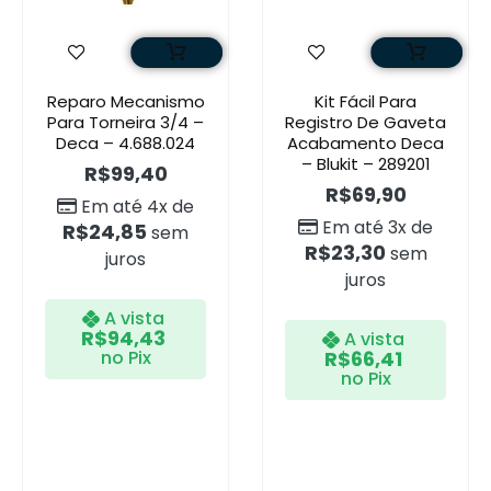
Reparo Mecanismo
Kit Fácil Para
Para Torneira 3/4 –
Registro De Gaveta
Deca – 4.688.024
Acabamento Deca
– Blukit – 289201
R$
99,40
R$
69,90
Em até 4x de
Em até 3x de
R$
24,85
sem
R$
23,30
sem
juros
juros
A vista
R$
94,43
A vista
no Pix
R$
66,41
no Pix