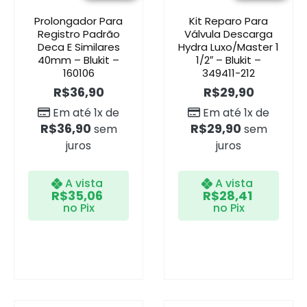
Prolongador Para
Kit Reparo Para
Registro Padrão
Válvula Descarga
Deca E Similares
Hydra Luxo/Master 1
40mm – Blukit –
1/2″ – Blukit –
160106
349411-212
R$
36,90
R$
29,90
Em até 1x de
Em até 1x de
R$
36,90
R$
29,90
sem
sem
juros
juros
A vista
A vista
R$
35,06
R$
28,41
no Pix
no Pix