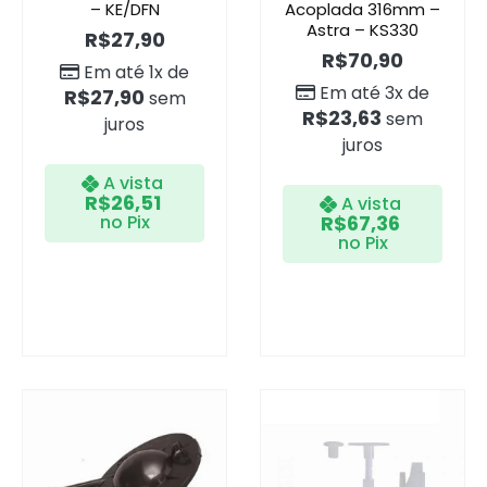
– KE/DFN
Acoplada 316mm –
Astra – KS330
R$
27,90
R$
70,90
Em até 1x de
Em até 3x de
R$
27,90
sem
R$
23,63
sem
juros
juros
A vista
R$
26,51
A vista
no Pix
R$
67,36
no Pix