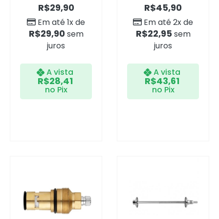
R$
29,90
R$
45,90
Em até 1x de
Em até 2x de
R$
29,90
R$
22,95
sem
sem
juros
juros
A vista
A vista
R$
28,41
R$
43,61
no Pix
no Pix