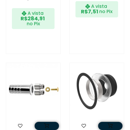
A vista
R$
7,51
no Pix
A vista
R$
284,91
no Pix