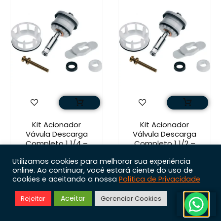
Kit Acionador
Kit Acionador
Vávula Descarga
Válvula Descarga
Completo 1 1/4 –
Completo 1 1/2 –
Docol – 116200
Docol – 116300
Utilizamos cookies para melhorar sua experiência
R$
99,90
R$
99,90
online. Ao continuar, você estará ciente do uso de
cookies e aceitando a nossa
Política de Privacidade
Em até 4x de
Em até 4x de
R$
24,98
R$
24,98
sem
sem
Aceitar
Rejeitar
Gerenciar Cookies
juros
juros