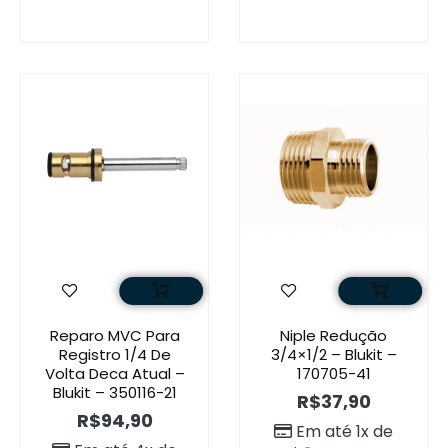
Reparo MVC Para
Niple Redução
Registro 1/4 De
3/4×1/2 – Blukit –
Volta Deca Atual –
170705-41
Blukit – 350116-21
R$
37,90
R$
94,90
Em até 1x de