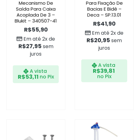
Mecanismo De
Para Fixação De
Saída Para Caixa
Bacias E Bidê –
Acoplada De 3 –
Deca – SP.13.01
Blukit – 340507-41
R$
41,90
R$
55,90
Em até 2x de
Em até 2x de
R$
20,95
sem
R$
27,95
sem
juros
juros
A vista
R$
39,81
A vista
R$
53,11
no Pix
no Pix