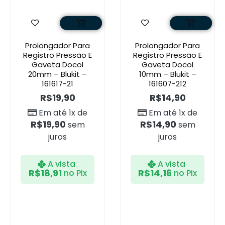
Prolongador Para
Prolongador Para
Registro Pressão E
Registro Pressão E
Gaveta Docol
Gaveta Docol
20mm – Blukit –
10mm – Blukit –
161617-21
161607-212
R$
19,90
R$
14,90
Em até 1x de
Em até 1x de
R$
19,90
R$
14,90
sem
sem
juros
juros
A vista
A vista
R$
18,91
R$
14,16
no Pix
no Pix