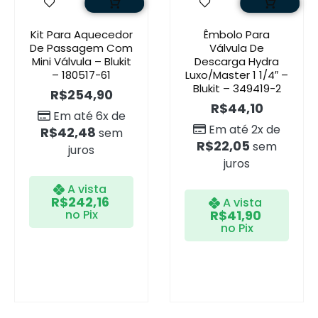
Kit Para Aquecedor
Êmbolo Para
De Passagem Com
Válvula De
Mini Válvula – Blukit
Descarga Hydra
– 180517-61
Luxo/Master 1 1/4″ –
Blukit – 349419-2
R$
254,90
R$
44,10
Em até 6x de
Em até 2x de
R$
42,48
sem
R$
22,05
sem
juros
juros
A vista
R$
242,16
A vista
no Pix
R$
41,90
no Pix