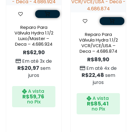
Reparo Para
Válvula Hydra 1.1/2
Reparo Para
Luxo/Master –
Válvula Hydra 1.1/2
Deca – 4.686.924
VCR/VCE/LISA –
Deca – 4.686.874
R$
62,90
R$
89,90
Em até 3x de
R$
20,97
sem
Em até 4x de
R$
22,48
juros
sem
juros
A vista
R$
59,76
A vista
no Pix
R$
85,41
no Pix