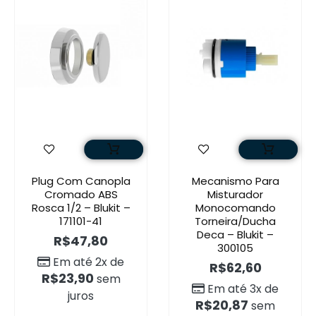
Plug Com Canopla
Mecanismo Para
Cromado ABS
Misturador
Rosca 1/2 – Blukit –
Monocomando
171101-41
Torneira/Ducha
Deca – Blukit –
R$
47,80
300105
Em até 2x de
R$
62,60
R$
23,90
sem
Em até 3x de
juros
R$
20,87
sem