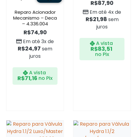
R$
87,90
Em até 4x de
Reparo Acionador
Mecanismo – Deca
R$
21,98
sem
– 4.336.004
juros
R$
74,90
Em até 3x de
A vista
R$
24,97
R$
83,51
sem
no Pix
juros
A vista
R$
71,16
no Pix